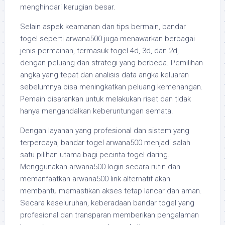
menghindari kerugian besar.
Selain aspek keamanan dan tips bermain, bandar
togel seperti arwana500 juga menawarkan berbagai
jenis permainan, termasuk togel 4d, 3d, dan 2d,
dengan peluang dan strategi yang berbeda. Pemilihan
angka yang tepat dan analisis data angka keluaran
sebelumnya bisa meningkatkan peluang kemenangan.
Pemain disarankan untuk melakukan riset dan tidak
hanya mengandalkan keberuntungan semata.
Dengan layanan yang profesional dan sistem yang
terpercaya, bandar togel arwana500 menjadi salah
satu pilihan utama bagi pecinta togel daring.
Menggunakan arwana500 login secara rutin dan
memanfaatkan arwana500 link alternatif akan
membantu memastikan akses tetap lancar dan aman.
Secara keseluruhan, keberadaan bandar togel yang
profesional dan transparan memberikan pengalaman