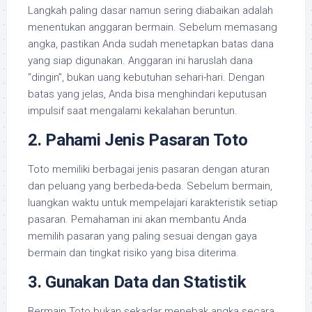
Langkah paling dasar namun sering diabaikan adalah
menentukan anggaran bermain. Sebelum memasang
angka, pastikan Anda sudah menetapkan batas dana
yang siap digunakan. Anggaran ini haruslah dana
“dingin”, bukan uang kebutuhan sehari-hari. Dengan
batas yang jelas, Anda bisa menghindari keputusan
impulsif saat mengalami kekalahan beruntun.
2. Pahami Jenis Pasaran Toto
Toto memiliki berbagai jenis pasaran dengan aturan
dan peluang yang berbeda-beda. Sebelum bermain,
luangkan waktu untuk mempelajari karakteristik setiap
pasaran. Pemahaman ini akan membantu Anda
memilih pasaran yang paling sesuai dengan gaya
bermain dan tingkat risiko yang bisa diterima.
3. Gunakan Data dan Statistik
Bermain Toto bukan sekadar menebak angka secara