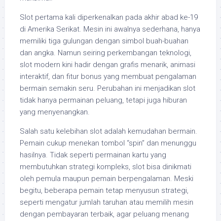
Slot pertama kali diperkenalkan pada akhir abad ke-19
di Amerika Serikat. Mesin ini awalnya sederhana, hanya
memiliki tiga gulungan dengan simbol buah-buahan
dan angka. Namun seiring perkembangan teknologi,
slot modern kini hadir dengan grafis menarik, animasi
interaktif, dan fitur bonus yang membuat pengalaman
bermain semakin seru. Perubahan ini menjadikan slot
tidak hanya permainan peluang, tetapi juga hiburan
yang menyenangkan.
Salah satu kelebihan slot adalah kemudahan bermain.
Pemain cukup menekan tombol “spin” dan menunggu
hasilnya. Tidak seperti permainan kartu yang
membutuhkan strategi kompleks, slot bisa dinikmati
oleh pemula maupun pemain berpengalaman. Meski
begitu, beberapa pemain tetap menyusun strategi,
seperti mengatur jumlah taruhan atau memilih mesin
dengan pembayaran terbaik, agar peluang menang