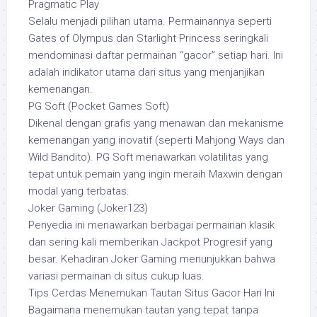
Pragmatic Play
Selalu menjadi pilihan utama. Permainannya seperti
Gates of Olympus dan Starlight Princess seringkali
mendominasi daftar permainan “gacor” setiap hari. Ini
adalah indikator utama dari situs yang menjanjikan
kemenangan.
PG Soft (Pocket Games Soft)
Dikenal dengan grafis yang menawan dan mekanisme
kemenangan yang inovatif (seperti Mahjong Ways dan
Wild Bandito). PG Soft menawarkan volatilitas yang
tepat untuk pemain yang ingin meraih Maxwin dengan
modal yang terbatas.
Joker Gaming (Joker123)
Penyedia ini menawarkan berbagai permainan klasik
dan sering kali memberikan Jackpot Progresif yang
besar. Kehadiran Joker Gaming menunjukkan bahwa
variasi permainan di situs cukup luas.
Tips Cerdas Menemukan Tautan Situs Gacor Hari Ini
Bagaimana menemukan tautan yang tepat tanpa