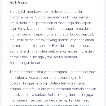
lebih tinggi.
Era digital membawa slot ke level baru melalui
platform online. Slot online memungkinkan pemain
untuk menikmati permainan di mana saja dan kapan
saja. Banyak situs menawarkan berbagai tema dan
fitur tambahan, seperti putaran gratis, bonus deposit,
atau mini game interaktif yang membuat pengalaman
bermain semakin menarik. Fleksibilitas ini membuat
slot online diminati oleh berbagai kalangan, mulai dari
pemain kasual hingga yang serius mencari
kemenangan besar.
Tema dan variasi slot yang beragam juga menjadi daya
tarik utama. Ada slot bertema petualangan, film
populer, hingga mitologi. Setiap tema dilengkapi
animasi dan efek suara yang membuat pemain seakan
masuk ke dunia fantasi. Selain menghibur, hal ini juga
memberikan sensasi berbeda setiap kali bermain,