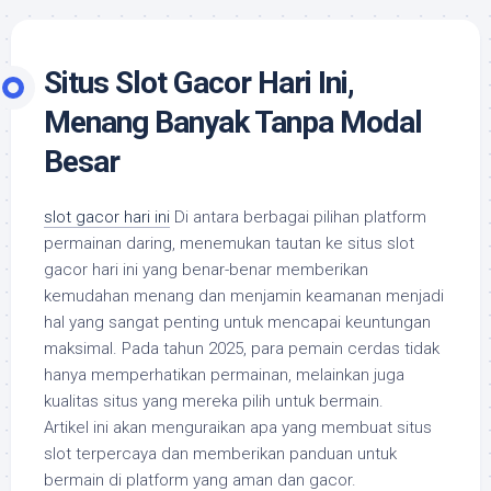
Situs Slot Gacor Hari Ini,
Menang Banyak Tanpa Modal
Besar
slot gacor hari ini
Di antara berbagai pilihan platform
permainan daring, menemukan tautan ke situs slot
gacor hari ini yang benar-benar memberikan
kemudahan menang dan menjamin keamanan menjadi
hal yang sangat penting untuk mencapai keuntungan
maksimal. Pada tahun 2025, para pemain cerdas tidak
hanya memperhatikan permainan, melainkan juga
kualitas situs yang mereka pilih untuk bermain.
Artikel ini akan menguraikan apa yang membuat situs
slot terpercaya dan memberikan panduan untuk
bermain di platform yang aman dan gacor.