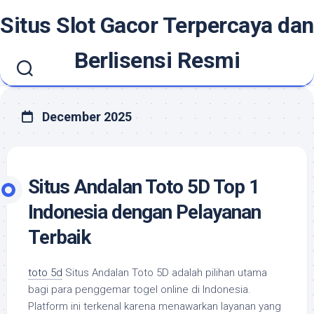
Skip
Situs Slot Gacor Terpercaya dan
to
content
Berlisensi Resmi
December 2025
Situs Andalan Toto 5D Top 1
Indonesia dengan Pelayanan
Terbaik
toto 5d
Situs Andalan Toto 5D adalah pilihan utama
bagi para penggemar togel online di Indonesia.
Platform ini terkenal karena menawarkan layanan yang