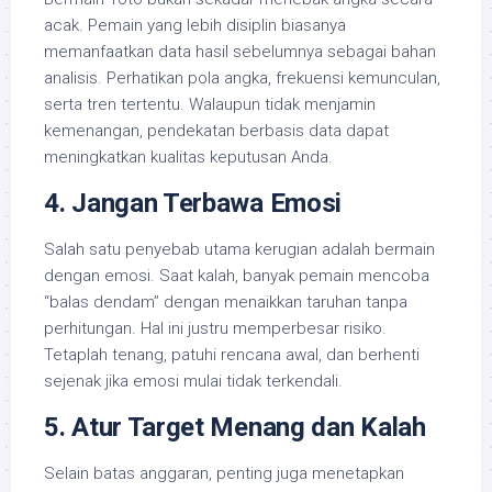
acak. Pemain yang lebih disiplin biasanya
memanfaatkan data hasil sebelumnya sebagai bahan
analisis. Perhatikan pola angka, frekuensi kemunculan,
serta tren tertentu. Walaupun tidak menjamin
kemenangan, pendekatan berbasis data dapat
meningkatkan kualitas keputusan Anda.
4. Jangan Terbawa Emosi
Salah satu penyebab utama kerugian adalah bermain
dengan emosi. Saat kalah, banyak pemain mencoba
“balas dendam” dengan menaikkan taruhan tanpa
perhitungan. Hal ini justru memperbesar risiko.
Tetaplah tenang, patuhi rencana awal, dan berhenti
sejenak jika emosi mulai tidak terkendali.
5. Atur Target Menang dan Kalah
Selain batas anggaran, penting juga menetapkan