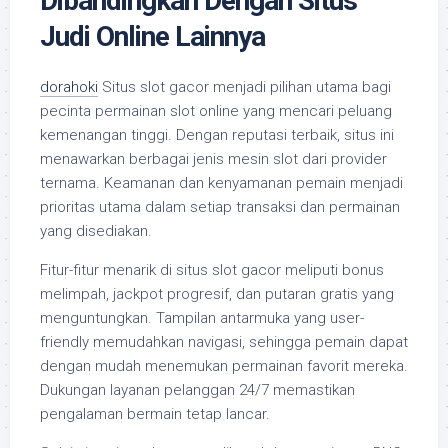
Dibandingkan Dengan Situs
Judi Online Lainnya
dorahoki
Situs slot gacor menjadi pilihan utama bagi
pecinta permainan slot online yang mencari peluang
kemenangan tinggi. Dengan reputasi terbaik, situs ini
menawarkan berbagai jenis mesin slot dari provider
ternama. Keamanan dan kenyamanan pemain menjadi
prioritas utama dalam setiap transaksi dan permainan
yang disediakan.
Fitur-fitur menarik di situs slot gacor meliputi bonus
melimpah, jackpot progresif, dan putaran gratis yang
menguntungkan. Tampilan antarmuka yang user-
friendly memudahkan navigasi, sehingga pemain dapat
dengan mudah menemukan permainan favorit mereka.
Dukungan layanan pelanggan 24/7 memastikan
pengalaman bermain tetap lancar.