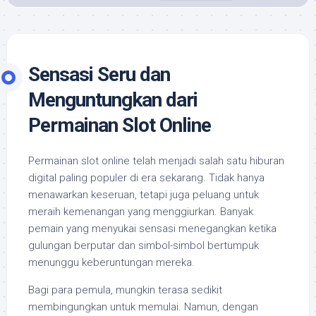
Sensasi Seru dan
Menguntungkan dari
Permainan Slot Online
Permainan slot online telah menjadi salah satu hiburan
digital paling populer di era sekarang. Tidak hanya
menawarkan keseruan, tetapi juga peluang untuk
meraih kemenangan yang menggiurkan. Banyak
pemain yang menyukai sensasi menegangkan ketika
gulungan berputar dan simbol-simbol bertumpuk
menunggu keberuntungan mereka.
Bagi para pemula, mungkin terasa sedikit
membingungkan untuk memulai. Namun, dengan