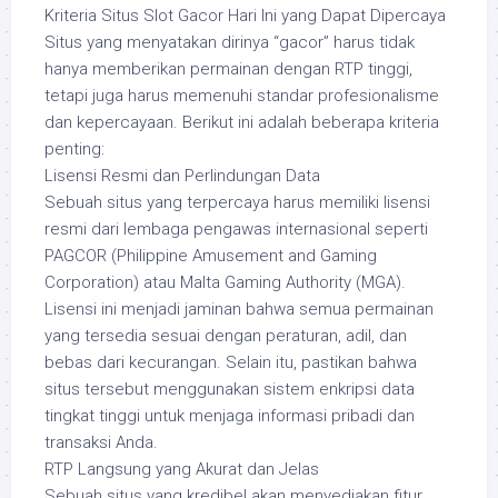
Kriteria Situs Slot Gacor Hari Ini yang Dapat Dipercaya
Situs yang menyatakan dirinya “gacor” harus tidak
hanya memberikan permainan dengan RTP tinggi,
tetapi juga harus memenuhi standar profesionalisme
dan kepercayaan. Berikut ini adalah beberapa kriteria
penting:
Lisensi Resmi dan Perlindungan Data
Sebuah situs yang terpercaya harus memiliki lisensi
resmi dari lembaga pengawas internasional seperti
PAGCOR (Philippine Amusement and Gaming
Corporation) atau Malta Gaming Authority (MGA).
Lisensi ini menjadi jaminan bahwa semua permainan
yang tersedia sesuai dengan peraturan, adil, dan
bebas dari kecurangan. Selain itu, pastikan bahwa
situs tersebut menggunakan sistem enkripsi data
tingkat tinggi untuk menjaga informasi pribadi dan
transaksi Anda.
RTP Langsung yang Akurat dan Jelas
Sebuah situs yang kredibel akan menyediakan fitur