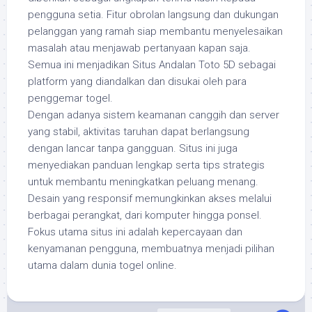
pengguna setia. Fitur obrolan langsung dan dukungan
pelanggan yang ramah siap membantu menyelesaikan
masalah atau menjawab pertanyaan kapan saja.
Semua ini menjadikan Situs Andalan Toto 5D sebagai
platform yang diandalkan dan disukai oleh para
penggemar togel.
Dengan adanya sistem keamanan canggih dan server
yang stabil, aktivitas taruhan dapat berlangsung
dengan lancar tanpa gangguan. Situs ini juga
menyediakan panduan lengkap serta tips strategis
untuk membantu meningkatkan peluang menang.
Desain yang responsif memungkinkan akses melalui
berbagai perangkat, dari komputer hingga ponsel.
Fokus utama situs ini adalah kepercayaan dan
kenyamanan pengguna, membuatnya menjadi pilihan
utama dalam dunia togel online.