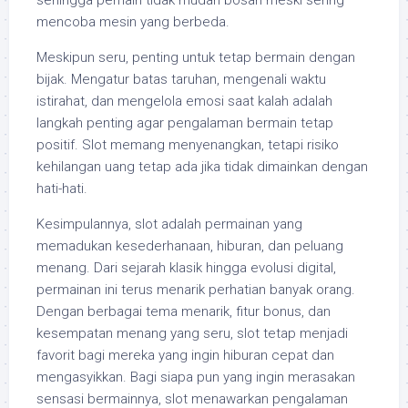
sehingga pemain tidak mudah bosan meski sering
mencoba mesin yang berbeda.
Meskipun seru, penting untuk tetap bermain dengan
bijak. Mengatur batas taruhan, mengenali waktu
istirahat, dan mengelola emosi saat kalah adalah
langkah penting agar pengalaman bermain tetap
positif. Slot memang menyenangkan, tetapi risiko
kehilangan uang tetap ada jika tidak dimainkan dengan
hati-hati.
Kesimpulannya, slot adalah permainan yang
memadukan kesederhanaan, hiburan, dan peluang
menang. Dari sejarah klasik hingga evolusi digital,
permainan ini terus menarik perhatian banyak orang.
Dengan berbagai tema menarik, fitur bonus, dan
kesempatan menang yang seru, slot tetap menjadi
favorit bagi mereka yang ingin hiburan cepat dan
mengasyikkan. Bagi siapa pun yang ingin merasakan
sensasi bermainnya, slot menawarkan pengalaman