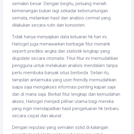
semakin besar. Dengan begitu, peluang meraih
kemenangan bukan lagi sekadar keberuntungan
semata, melainkan hasil dari analisis cermat yang
dilakukan secara rutin dan konsisten.
Tidak hanya menyajikan data keluaran hk hari ini,
Haitogel juga menawarkan berbagai fitur menarik
seperti prediksi angka dan statistik lengkap yang
diupdate secara otomatis. Fitur-fitur ini memudahkan
pengguna untuk melakukan analisis mendalam tanpa
perlu membuka banyak situs berbeda. Selain itu,
tampilan antarmuka yang user-friendly memudahkan
siapa saja mengakses informasi penting kapan saja
dan di mana saja. Berkat fitur lengkap dan kemudahan
akses, Haitogel menjadi pilihan utama bagi mereka
yang ingin mendapatkan hasil pengeluaran hk terbaru
secara cepat dan akurat.
Dengan reputasi yang semakin solid di kalangan