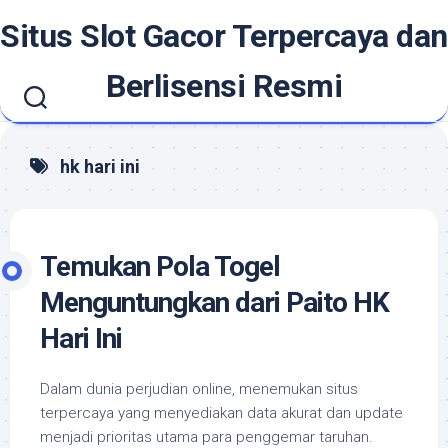
Skip
Situs Slot Gacor Terpercaya dan
to
content
Berlisensi Resmi
hk hari ini
Temukan Pola Togel
Menguntungkan dari Paito HK
Hari Ini
Dalam dunia perjudian online, menemukan situs
terpercaya yang menyediakan data akurat dan update
menjadi prioritas utama para penggemar taruhan.