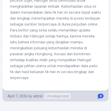
pecinta togel, Haitogel terus berinovasi untuk
menghadirkan layanan terbaik. Keberhasilan situs ini
dalam menyediakan data hk hari ini secara tepat waktu
dan lengkap menempatkan mereka di posisi terdepan
sebagai sumber terpercaya di dunia perjudian online.
Para bettor yang setia selalu menantikan update
terbaru dari Haitogel setiap harinya, karena mereka
tahu bahwa informasi yang disajikan mampu
meningkatkan peluang keberhasilan mereka di
pasaran angka Hongkong. Inovasi dan komitmen
terhadap kualitas inilah yang menjadikan Haitogel
sebagai pilihan utama untuk mendapatkan data paito
hk dan hasil keluaran hk hari ini secara lengkap dan
terpercaya.
April 7, 2026
by
admin
Uncategorized
0