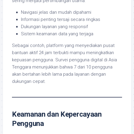
sering menjadi pertimbangan utama:
Navigasi jelas dan mudah dipahami
Informasi penting tersaji secara ringkas
Dukungan layanan yang responsif
Sistem keamanan data yang terjaga
Sebagai contoh, platform yang menyediakan pusat
bantuan aktif 24 jam terbukti mampu meningkatkan
kepuasan pengguna. Survei pengguna digital di Asia
Tenggara menunjukkan bahwa 7 dari 10 pengguna
akan bertahan lebih lama pada layanan dengan
dukungan cepat.
Keamanan dan Kepercayaan
Pengguna