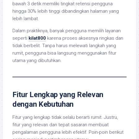
bawah 3 detik memiliki tingkat retensi pengguna
hingga 30% lebih tinggi dibandingkan halaman yang
lebih lambat.
Dalam praktiknya, banyak pengguna memilih layanan
seperti
kilat800
karena proses aksesnya ringkas dan
tidak berbelit. Tanpa harus melewati langkah yang
rumit, pengguna bisa langsung menggunakan fitur
utama yang dibutuhkan.
Fitur Lengkap yang Relevan
dengan Kebutuhan
Fitur yang lengkap tidak selalu berarti rumit. Justru,
fitur yang relevan dan tepat sasaran membuat
pengalaman pengguna lebih efektif. Poin-poin berikut