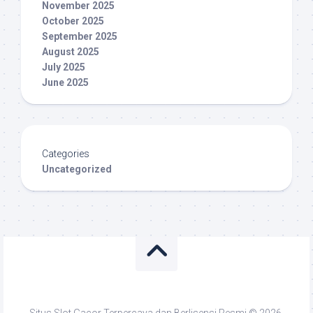
November 2025
October 2025
September 2025
August 2025
July 2025
June 2025
Categories
Uncategorized