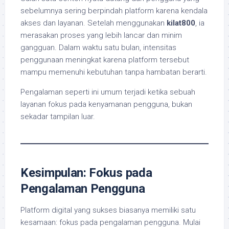
sebelumnya sering berpindah platform karena kendala
akses dan layanan. Setelah menggunakan
kilat800
, ia
merasakan proses yang lebih lancar dan minim
gangguan. Dalam waktu satu bulan, intensitas
penggunaan meningkat karena platform tersebut
mampu memenuhi kebutuhan tanpa hambatan berarti.
Pengalaman seperti ini umum terjadi ketika sebuah
layanan fokus pada kenyamanan pengguna, bukan
sekadar tampilan luar.
Kesimpulan: Fokus pada
Pengalaman Pengguna
Platform digital yang sukses biasanya memiliki satu
kesamaan: fokus pada pengalaman pengguna. Mulai