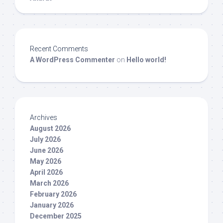
Recent Comments
A WordPress Commenter
on
Hello world!
Archives
August 2026
July 2026
June 2026
May 2026
April 2026
March 2026
February 2026
January 2026
December 2025