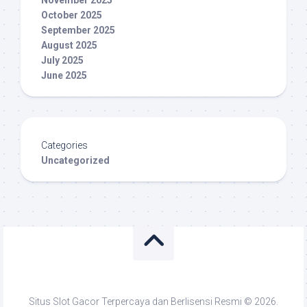
November 2025
October 2025
September 2025
August 2025
July 2025
June 2025
Categories
Uncategorized
Situs Slot Gacor Terpercaya dan Berlisensi Resmi © 2026.