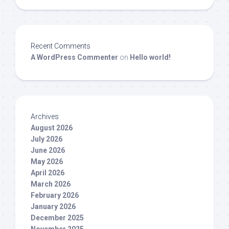
Recent Comments
A WordPress Commenter
on
Hello world!
Archives
August 2026
July 2026
June 2026
May 2026
April 2026
March 2026
February 2026
January 2026
December 2025