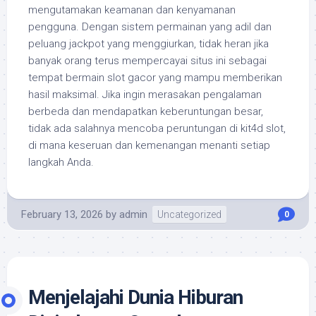
mengutamakan keamanan dan kenyamanan
pengguna. Dengan sistem permainan yang adil dan
peluang jackpot yang menggiurkan, tidak heran jika
banyak orang terus mempercayai situs ini sebagai
tempat bermain slot gacor yang mampu memberikan
hasil maksimal. Jika ingin merasakan pengalaman
berbeda dan mendapatkan keberuntungan besar,
tidak ada salahnya mencoba peruntungan di kit4d slot,
di mana keseruan dan kemenangan menanti setiap
langkah Anda.
February 13, 2026
by
admin
Uncategorized
0
Menjelajahi Dunia Hiburan