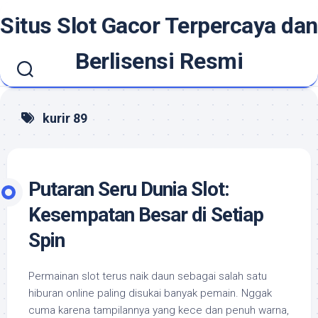
Skip
Situs Slot Gacor Terpercaya dan
to
content
Berlisensi Resmi
kurir 89
Putaran Seru Dunia Slot:
Kesempatan Besar di Setiap
Spin
Permainan slot terus naik daun sebagai salah satu
hiburan online paling disukai banyak pemain. Nggak
cuma karena tampilannya yang kece dan penuh warna,