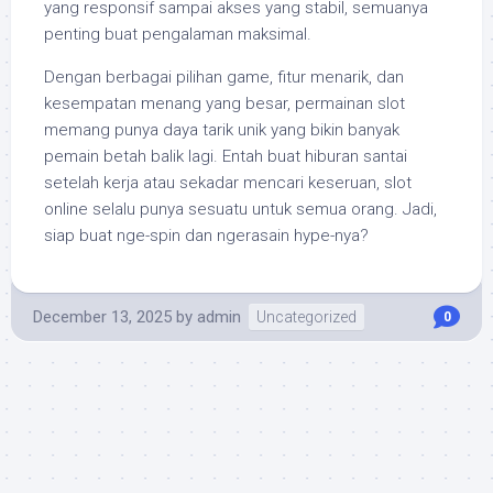
yang responsif sampai akses yang stabil, semuanya
penting buat pengalaman maksimal.
Dengan berbagai pilihan game, fitur menarik, dan
kesempatan menang yang besar, permainan slot
memang punya daya tarik unik yang bikin banyak
pemain betah balik lagi. Entah buat hiburan santai
setelah kerja atau sekadar mencari keseruan, slot
online selalu punya sesuatu untuk semua orang. Jadi,
siap buat nge-spin dan ngerasain hype-nya?
December 13, 2025
by
admin
Uncategorized
0