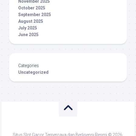
November 2025
October 2025
September 2025
August 2025
July 2025
June 2025
Categories
Uncategorized
Situs Slot Gacor Terpercaya dan Berlisensi Resmi © 2026.