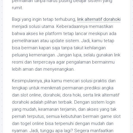
permainan tanpa harus pusing belajar sistem yang
rumit.
Bagi yang ingin tetap terhubung,
link alternatif dorahoki
menjadi solusi utama. Keberadaannya memastikan
bahwa akses ke platform tetap lancar meskipun ada
pemeliharaan atau update sistem. Jadi, kamu tetap
bisa bermain kapan saja tanpa takut kehilangan
peluang kemenangan. Jangan lupa, selalu gunakan link
resmi dan terpercaya agar pengalaman bermainmu
lebih aman dan menyenangkan.
Kesimpulannya, jika kamu mencari solusi praktis dan
lengkap untuk menikmati permainan prediksi angka
dan slot online, dorahoki, dora hoki, serta link alternatif
dorahoki adalah pilihan terbaik. Dengan sistem login
yang mudah, keamanan terjamin, dan akses yang tak
pernah terputus, semua kebutuhan bermain game slot
dan togel online bisa terpenuhi dengan mudah dan
nyaman. Jadi, tunggu apa lagi? Segera manfaatkan