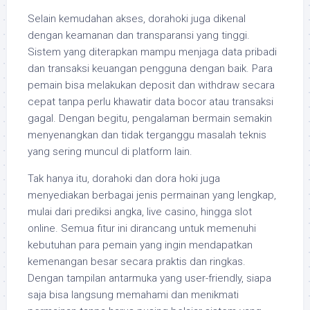
Selain kemudahan akses, dorahoki juga dikenal
dengan keamanan dan transparansi yang tinggi.
Sistem yang diterapkan mampu menjaga data pribadi
dan transaksi keuangan pengguna dengan baik. Para
pemain bisa melakukan deposit dan withdraw secara
cepat tanpa perlu khawatir data bocor atau transaksi
gagal. Dengan begitu, pengalaman bermain semakin
menyenangkan dan tidak terganggu masalah teknis
yang sering muncul di platform lain.
Tak hanya itu, dorahoki dan dora hoki juga
menyediakan berbagai jenis permainan yang lengkap,
mulai dari prediksi angka, live casino, hingga slot
online. Semua fitur ini dirancang untuk memenuhi
kebutuhan para pemain yang ingin mendapatkan
kemenangan besar secara praktis dan ringkas.
Dengan tampilan antarmuka yang user-friendly, siapa
saja bisa langsung memahami dan menikmati