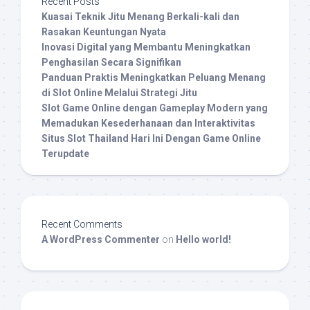
Recent Posts
Kuasai Teknik Jitu Menang Berkali-kali dan
Rasakan Keuntungan Nyata
Inovasi Digital yang Membantu Meningkatkan
Penghasilan Secara Signifikan
Panduan Praktis Meningkatkan Peluang Menang
di Slot Online Melalui Strategi Jitu
Slot Game Online dengan Gameplay Modern yang
Memadukan Kesederhanaan dan Interaktivitas
Situs Slot Thailand Hari Ini Dengan Game Online
Terupdate
Recent Comments
A WordPress Commenter
on
Hello world!