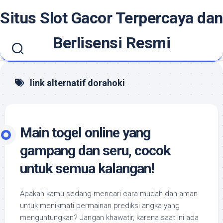
Skip
Situs Slot Gacor Terpercaya dan
to
content
Berlisensi Resmi
link alternatif dorahoki
Main togel online yang
gampang dan seru, cocok
untuk semua kalangan!
Apakah kamu sedang mencari cara mudah dan aman
untuk menikmati permainan prediksi angka yang
menguntungkan? Jangan khawatir, karena saat ini ada