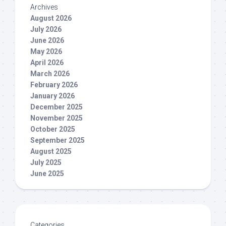
Archives
August 2026
July 2026
June 2026
May 2026
April 2026
March 2026
February 2026
January 2026
December 2025
November 2025
October 2025
September 2025
August 2025
July 2025
June 2025
Categories