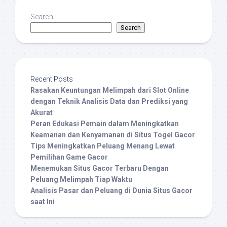
Search
Search
Recent Posts
Rasakan Keuntungan Melimpah dari Slot Online
dengan Teknik Analisis Data dan Prediksi yang
Akurat
Peran Edukasi Pemain dalam Meningkatkan
Keamanan dan Kenyamanan di Situs Togel Gacor
Tips Meningkatkan Peluang Menang Lewat
Pemilihan Game Gacor
Menemukan Situs Gacor Terbaru Dengan
Peluang Melimpah Tiap Waktu
Analisis Pasar dan Peluang di Dunia Situs Gacor
saat Ini