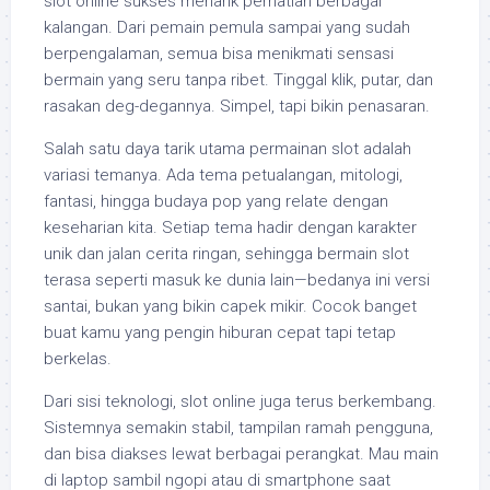
slot online sukses menarik perhatian berbagai
kalangan. Dari pemain pemula sampai yang sudah
berpengalaman, semua bisa menikmati sensasi
bermain yang seru tanpa ribet. Tinggal klik, putar, dan
rasakan deg-degannya. Simpel, tapi bikin penasaran.
Salah satu daya tarik utama permainan slot adalah
variasi temanya. Ada tema petualangan, mitologi,
fantasi, hingga budaya pop yang relate dengan
keseharian kita. Setiap tema hadir dengan karakter
unik dan jalan cerita ringan, sehingga bermain slot
terasa seperti masuk ke dunia lain—bedanya ini versi
santai, bukan yang bikin capek mikir. Cocok banget
buat kamu yang pengin hiburan cepat tapi tetap
berkelas.
Dari sisi teknologi, slot online juga terus berkembang.
Sistemnya semakin stabil, tampilan ramah pengguna,
dan bisa diakses lewat berbagai perangkat. Mau main
di laptop sambil ngopi atau di smartphone saat