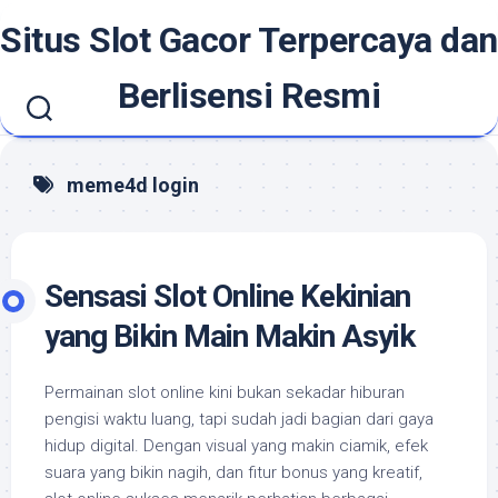
Skip
Situs Slot Gacor Terpercaya dan
to
content
Berlisensi Resmi
meme4d login
Sensasi Slot Online Kekinian
yang Bikin Main Makin Asyik
Permainan slot online kini bukan sekadar hiburan
pengisi waktu luang, tapi sudah jadi bagian dari gaya
hidup digital. Dengan visual yang makin ciamik, efek
suara yang bikin nagih, dan fitur bonus yang kreatif,