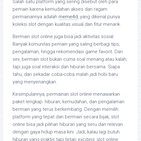
Salah satu platform yang sering disebut oleh para
pemain karena kemudahan akses dan ragam
permainannya adalah
meme4d
, yang dikenal punya
koleksi slot dengan kualitas visual dan fitur menarik.
Bermain slot online juga bisa jadi aktivitas sosial.
Banyak komunitas pemain yang saling berbagi tips,
pengalaman, hingga rekomendasi game favorit. Dari
sini, bermain slot bukan cuma soal menang atau kalah,
tapi juga soal interaksi dan hiburan bersama. Siapa
tahu, dari sekadar coba-coba malah jadi hobi baru
yang menyenangkan.
Kesimpulannya, permainan slot online menawarkan
paket lengkap: hiburan, kemudahan, dan pengalaman
bermain yang terus berkembang. Dengan memilih
platform yang tepat dan bermain secara bijak, slot
online bisa jadi pilihan hiburan yang seru dan relevan
dengan gaya hidup masa kini. Jadi, kalau lagi butuh
hiburan yang praktis tapi tetap exciting, slot online