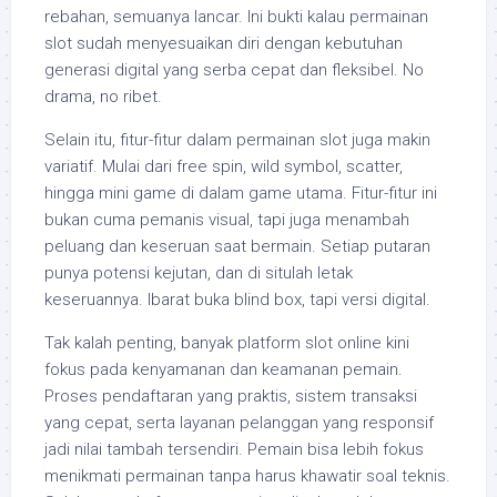
rebahan, semuanya lancar. Ini bukti kalau permainan
slot sudah menyesuaikan diri dengan kebutuhan
generasi digital yang serba cepat dan fleksibel. No
drama, no ribet.
Selain itu, fitur-fitur dalam permainan slot juga makin
variatif. Mulai dari free spin, wild symbol, scatter,
hingga mini game di dalam game utama. Fitur-fitur ini
bukan cuma pemanis visual, tapi juga menambah
peluang dan keseruan saat bermain. Setiap putaran
punya potensi kejutan, dan di situlah letak
keseruannya. Ibarat buka blind box, tapi versi digital.
Tak kalah penting, banyak platform slot online kini
fokus pada kenyamanan dan keamanan pemain.
Proses pendaftaran yang praktis, sistem transaksi
yang cepat, serta layanan pelanggan yang responsif
jadi nilai tambah tersendiri. Pemain bisa lebih fokus
menikmati permainan tanpa harus khawatir soal teknis.