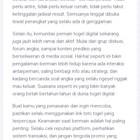
perlu antre, tidak perlu keluar rumah, tidak perlu takut
ketinggalan jadwal result. Semuanya tinggal dibuka
lewat perangkat yang selalu ada di genggaman.
Selain itu, komunitas pemain togel digital sekarang
juga jauh lebih ramai dan aktif. Mulai dari grup diskusi,
forum angka, sampai konten prediksi yang
berseliweran di media sosial. Hal-hal seperti ini bikin
pengalaman bermain lebih hidup karena ada interaksi
antarpemain, saling berbagi info atau strategi, dan
kadang bercanda soal angka yang selalu ngeyel nggak
mau keluar. Suasana seperti ini yang bikin banyak
orang betah bertahun-tahun di dunia togel digital.
Buat kamu yang penasaran dan ingin mencoba,
pastikan selalu menggunakan
link toto togel
yang
terpercaya. Keamanan saat bermain adalah hal paling
penting. Selalu cek reputasi platform, perhatikan
sistem transaksi, dan jangan tergoda promo yang