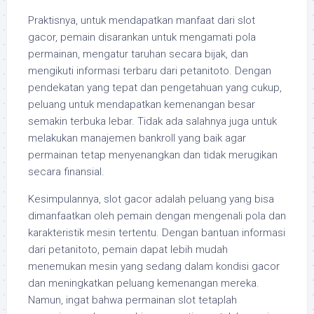
Praktisnya, untuk mendapatkan manfaat dari slot
gacor, pemain disarankan untuk mengamati pola
permainan, mengatur taruhan secara bijak, dan
mengikuti informasi terbaru dari petanitoto. Dengan
pendekatan yang tepat dan pengetahuan yang cukup,
peluang untuk mendapatkan kemenangan besar
semakin terbuka lebar. Tidak ada salahnya juga untuk
melakukan manajemen bankroll yang baik agar
permainan tetap menyenangkan dan tidak merugikan
secara finansial.
Kesimpulannya, slot gacor adalah peluang yang bisa
dimanfaatkan oleh pemain dengan mengenali pola dan
karakteristik mesin tertentu. Dengan bantuan informasi
dari petanitoto, pemain dapat lebih mudah
menemukan mesin yang sedang dalam kondisi gacor
dan meningkatkan peluang kemenangan mereka.
Namun, ingat bahwa permainan slot tetaplah