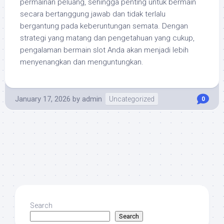
permainan peluang, sehingga penting untuk bermain
secara bertanggung jawab dan tidak terlalu
bergantung pada keberuntungan semata. Dengan
strategi yang matang dan pengetahuan yang cukup,
pengalaman bermain slot Anda akan menjadi lebih
menyenangkan dan menguntungkan.
January 17, 2026
by
admin
Uncategorized
0
Search
Search