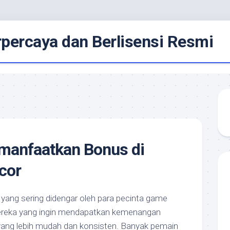
rpercaya dan Berlisensi Resmi
anfaatkan Bonus di
acor
h yang sering didengar oleh para pecinta game
mereka yang ingin mendapatkan kemenangan
ang lebih mudah dan konsisten. Banyak pemain