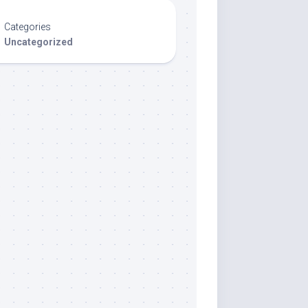
Categories
Uncategorized