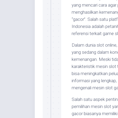
yang mencari cara agar
menghasilkan kemenanga
“gacor”. Salah satu pla
Indonesia adalah petani
referensi terkait game s
Dalam dunia slot online
yang sedang dalam kon
kemenangan. Meski tid
karakteristik mesin slot
bisa meningkatkan pel
informasi yang lengkap,
mengenali mesin slot g
Salah satu aspek pentin
pemilihan mesin slot ya
gacor biasanya memiliki 