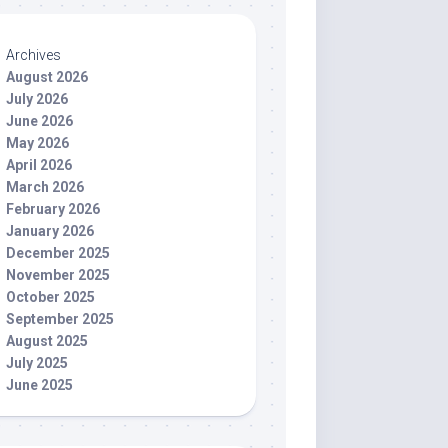
Archives
August 2026
July 2026
June 2026
May 2026
April 2026
March 2026
February 2026
January 2026
December 2025
November 2025
October 2025
September 2025
August 2025
July 2025
June 2025