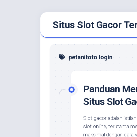
Skip
Situs Slot Gacor Te
to
content
petanitoto login
Panduan Mem
Situs Slot G
Slot gacor adalah istila
slot online, terutama 
maksimal dengan cara y