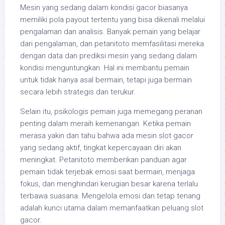
Mesin yang sedang dalam kondisi gacor biasanya
memiliki pola payout tertentu yang bisa dikenali melalui
pengalaman dan analisis. Banyak pemain yang belajar
dari pengalaman, dan petanitoto memfasilitasi mereka
dengan data dan prediksi mesin yang sedang dalam
kondisi menguntungkan. Hal ini membantu pemain
untuk tidak hanya asal bermain, tetapi juga bermain
secara lebih strategis dan terukur.
Selain itu, psikologis pemain juga memegang peranan
penting dalam meraih kemenangan. Ketika pemain
merasa yakin dan tahu bahwa ada mesin slot gacor
yang sedang aktif, tingkat kepercayaan diri akan
meningkat. Petanitoto memberikan panduan agar
pemain tidak terjebak emosi saat bermain, menjaga
fokus, dan menghindari kerugian besar karena terlalu
terbawa suasana. Mengelola emosi dan tetap tenang
adalah kunci utama dalam memanfaatkan peluang slot
gacor.