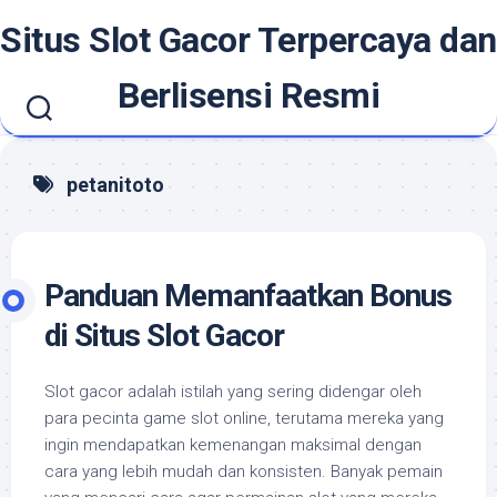
Skip
Situs Slot Gacor Terpercaya dan
to
content
Berlisensi Resmi
petanitoto
Panduan Memanfaatkan Bonus
di Situs Slot Gacor
Slot gacor adalah istilah yang sering didengar oleh
para pecinta game slot online, terutama mereka yang
ingin mendapatkan kemenangan maksimal dengan
cara yang lebih mudah dan konsisten. Banyak pemain