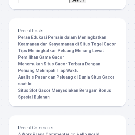
Search
Recent Posts
Peran Edukasi Pemain dalam Meningkatkan
Keamanan dan Kenyamanan di Situs Togel Gacor
Tips Meningkatkan Peluang Menang Lewat
Pemilihan Game Gacor
Menemukan Situs Gacor Terbaru Dengan
Peluang Melimpah Tiap Waktu
Analisis Pasar dan Peluang di Dunia Situs Gacor
saat Ini
Situs Slot Gacor Menyediakan Beragam Bonus
Spesial Bulanan
Recent Comments
A WordPress Commenter
on
Hello world!