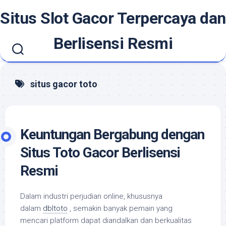
Skip
Situs Slot Gacor Terpercaya dan
to
content
Berlisensi Resmi
situs gacor toto
Keuntungan Bergabung dengan
Situs Toto Gacor Berlisensi
Resmi
Dalam industri perjudian online, khususnya
dalam
dbltoto
, semakin banyak pemain yang
mencari platform dapat diandalkan dan berkualitas