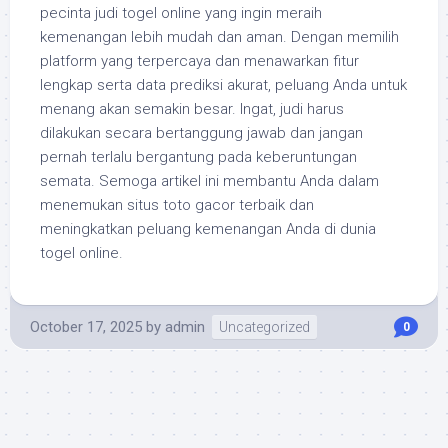
pecinta judi togel online yang ingin meraih
kemenangan lebih mudah dan aman. Dengan memilih
platform yang terpercaya dan menawarkan fitur
lengkap serta data prediksi akurat, peluang Anda untuk
menang akan semakin besar. Ingat, judi harus
dilakukan secara bertanggung jawab dan jangan
pernah terlalu bergantung pada keberuntungan
semata. Semoga artikel ini membantu Anda dalam
menemukan situs toto gacor terbaik dan
meningkatkan peluang kemenangan Anda di dunia
togel online.
October 17, 2025
by
admin
Uncategorized
0