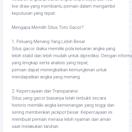
live draw yang membantu pemain dalam mengambil
keputusan yang tepat.
Mengapa Memilih Situs Toto Gacor?
1. Peluang Menang Yang Lebih Besar
Situs gacor diakui memiliki pola keluaran angka yang
lebih stabil dan lebih mudah untuk diprediksi. Dengan inform
yang lengkap serta analisis yang tepat,
pemain dapat meningkatkan kemungkinan untuk
mendapatkan angka yang menang.
2. Kepercayaan dan Transparansi
Situs yang gacor biasanya telah terbukti secara
historis memiliki angka kemenangan yang tinggi dan
sering memberikan jackpot besar. Kepercayaan ini
membuat pemain merasa lebih nyaman dan aman
saat melakukan taruhan.