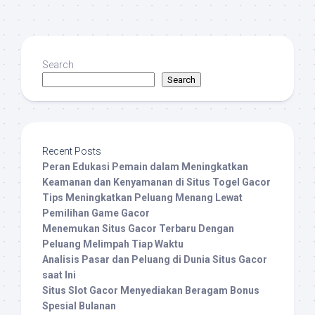
Search
Search
Recent Posts
Peran Edukasi Pemain dalam Meningkatkan
Keamanan dan Kenyamanan di Situs Togel Gacor
Tips Meningkatkan Peluang Menang Lewat
Pemilihan Game Gacor
Menemukan Situs Gacor Terbaru Dengan
Peluang Melimpah Tiap Waktu
Analisis Pasar dan Peluang di Dunia Situs Gacor
saat Ini
Situs Slot Gacor Menyediakan Beragam Bonus
Spesial Bulanan