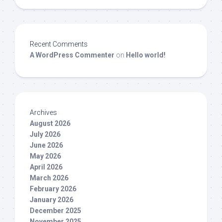
Recent Comments
A WordPress Commenter
on
Hello world!
Archives
August 2026
July 2026
June 2026
May 2026
April 2026
March 2026
February 2026
January 2026
December 2025
November 2025