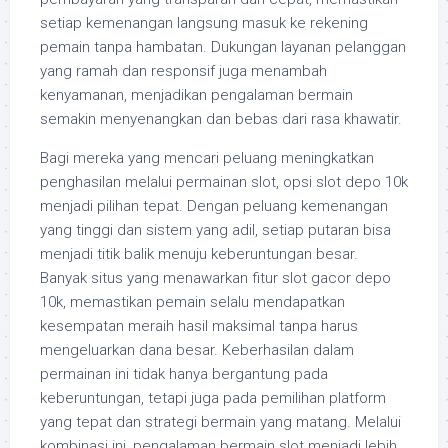
setiap kemenangan langsung masuk ke rekening
pemain tanpa hambatan. Dukungan layanan pelanggan
yang ramah dan responsif juga menambah
kenyamanan, menjadikan pengalaman bermain
semakin menyenangkan dan bebas dari rasa khawatir.
Bagi mereka yang mencari peluang meningkatkan
penghasilan melalui permainan slot, opsi slot depo 10k
menjadi pilihan tepat. Dengan peluang kemenangan
yang tinggi dan sistem yang adil, setiap putaran bisa
menjadi titik balik menuju keberuntungan besar.
Banyak situs yang menawarkan fitur slot gacor depo
10k, memastikan pemain selalu mendapatkan
kesempatan meraih hasil maksimal tanpa harus
mengeluarkan dana besar. Keberhasilan dalam
permainan ini tidak hanya bergantung pada
keberuntungan, tetapi juga pada pemilihan platform
yang tepat dan strategi bermain yang matang. Melalui
kombinasi ini, pengalaman bermain slot menjadi lebih