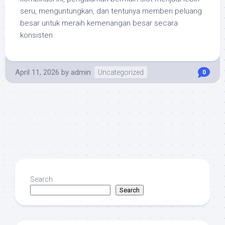
seru, menguntungkan, dan tentunya memberi peluang
besar untuk meraih kemenangan besar secara
konsisten.
April 11, 2026
by
admin
Uncategorized
0
Search
Search