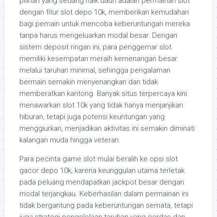
pilihan yang sedang naik daun adalah permainan slot
dengan fitur slot depo 10k, memberikan kemudahan
bagi pemain untuk mencoba keberuntungan mereka
tanpa harus mengeluarkan modal besar. Dengan
sistem deposit ringan ini, para penggemar slot
memiliki kesempatan meraih kemenangan besar
melalui taruhan minimal, sehingga pengalaman
bermain semakin menyenangkan dan tidak
memberatkan kantong. Banyak situs terpercaya kini
menawarkan slot 10k yang tidak hanya menjanjikan
hiburan, tetapi juga potensi keuntungan yang
menggiurkan, menjadikan aktivitas ini semakin diminati
kalangan muda hingga veteran.
Para pecinta game slot mulai beralih ke opsi slot
gacor depo 10k, karena keunggulan utama terletak
pada peluang mendapatkan jackpot besar dengan
modal terjangkau. Keberhasilan dalam permainan ini
tidak bergantung pada keberuntungan semata, tetapi