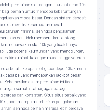
dalah permainan slot dengan fitur slot depo 10k,
 bagi pemain untuk mencoba keberuntungan
geluarkan modal besar. Dengan sistem deposit
mar slot memiliki kesempatan meraih
ui taruhan minimal, sehingga pengalaman
nangkan dan tidak memberatkan kantong.
 kini menawarkan slot 10k yang tidak hanya
tapi juga potensi keuntungan yang menggiurkan,
i semakin diminati kalangan muda hingga veteran.
ulai beralih ke opsi slot gacor depo 10k, karena
tak pada peluang mendapatkan jackpot besar
. Keberhasilan dalam permainan ini tidak
tungan semata, tetapi juga strategi
g cerdas dan konsisten. Situs-situs terbaik yang
 10k gacor mampu memberikan pengalaman
n aman, sehingga pemain merasa lebih percaya