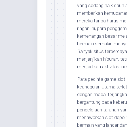
yang sedang naik daun a
memberikan kemudahan
mereka tanpa harus men
ringan ini, para pengge
kemenangan besar melal
bermain semakin menye
Banyak situs terpercaya
menjanjikan hiburan, te
menjadikan aktivitas in
Para pecinta game slot m
keunggulan utama terle
dengan modal terjangkau
bergantung pada keberun
pengelolaan taruhan yan
menawarkan slot depo
bermain yang lancar da