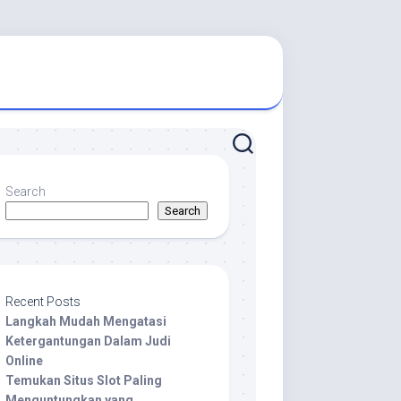
Search
Search
Recent Posts
Langkah Mudah Mengatasi
Ketergantungan Dalam Judi
Online
Temukan Situs Slot Paling
Menguntungkan yang