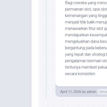
Bagi mereka yang menca
permainan slot, opsi sl
kemenangan yang tinggi 
menjadi titik balik men
menawarkan fitur slot 
mendapatkan kesempata
mengeluarkan dana besar
bergantung pada keberun
yang tepat dan strategi
pengalaman bermain slo
tentunya memberi pelu
secara konsisten.
April 11, 2026
by
admin
Unca