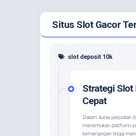
Skip
Situs Slot Gacor Te
to
content
slot deposit 10k
Strategi Slo
Cepat
Dalam dunia perjudian 
menemukan platform ya
kemenangan tinggi menja