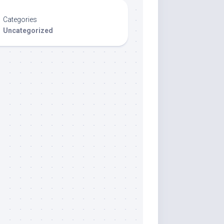
Categories
Uncategorized