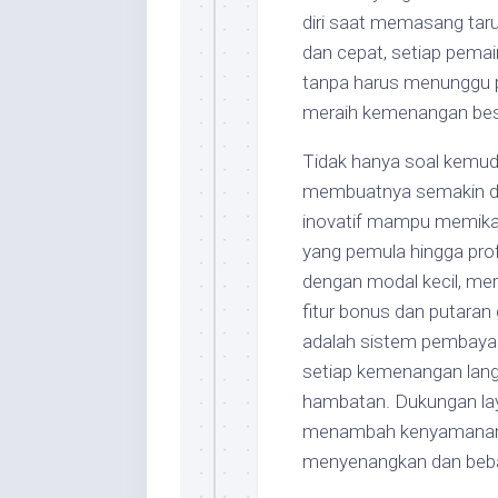
diri saat memasang tar
dan cepat, setiap pema
tanpa harus menunggu p
meraih kemenangan besa
Tidak hanya soal kemuda
membuatnya semakin di
inovatif mampu memikat 
yang pemula hingga pr
dengan modal kecil, me
fitur bonus dan putaran 
adalah sistem pembayar
setiap kemenangan lan
hambatan. Dukungan lay
menambah kenyamanan,
menyenangkan dan bebas