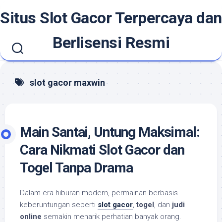
Skip
Situs Slot Gacor Terpercaya dan
to
content
Berlisensi Resmi
slot gacor maxwin
Main Santai, Untung Maksimal:
Cara Nikmati Slot Gacor dan
Togel Tanpa Drama
Dalam era hiburan modern, permainan berbasis
keberuntungan seperti
slot gacor
,
togel
, dan
judi
online
semakin menarik perhatian banyak orang.