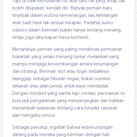
Tapi di balik kemudahan itu, ada satu hal yang tetap tak
boleh dilupakan: kendali diri. Banyak pemain baru
terjebak dalam euforia kemenangan, lalu kehilangan
arah saat hasil tak sesuai harapan. Padahal, kunci
sukses dalam bermain bukan hanya tentang menang,
tetapi juga tahu kapan harus berhenti.
Menariknya, pemain yang paling menikmati permainan
bukanlah yang selalu menang besar, melainkan yang
mampu menjaga keseimbangan antara kesenangan
dan strategi. Bermain slot atau togel sebaiknya
dianggap sebagai hiburan ringan, bukan sumber
tekanan atau jalan pintas untuk kaya mendadak.
Dengan mindset yang santai tapi cerdas, permainan ini
bisa jadi pengalaman yang menyenangkan dan bahkan
menambah wawasan tentang cara berpikir rasional
dan mengatur emosi.
Sebagai penutup, ingatlah bahwa keberuntungan
datang pada mereka yang bermain dengan hati