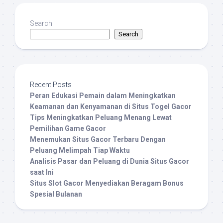
Search
Search
Recent Posts
Peran Edukasi Pemain dalam Meningkatkan
Keamanan dan Kenyamanan di Situs Togel Gacor
Tips Meningkatkan Peluang Menang Lewat
Pemilihan Game Gacor
Menemukan Situs Gacor Terbaru Dengan
Peluang Melimpah Tiap Waktu
Analisis Pasar dan Peluang di Dunia Situs Gacor
saat Ini
Situs Slot Gacor Menyediakan Beragam Bonus
Spesial Bulanan