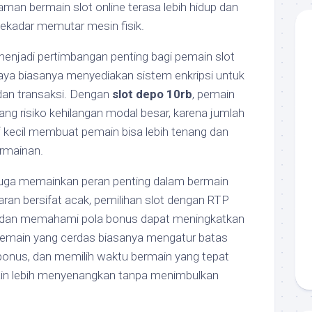
man bermain slot online terasa lebih hidup dan
 sekadar memutar mesin fisik.
enjadi pertimbangan penting bagi pemain slot
caya biasanya menyediakan sistem enkripsi untuk
 dan transaksi. Dengan
slot depo 10rb
, pemain
tang risiko kehilangan modal besar, karena jumlah
if kecil membuat pemain bisa lebih tenang dan
rmainan.
i juga memainkan peran penting dalam bermain
aran bersifat acak, pemilihan slot dengan RTP
ggi dan memahami pola bonus dapat meningkatkan
emain yang cerdas biasanya mengatur batas
onus, dan memilih waktu bermain yang tepat
in lebih menyenangkan tanpa menimbulkan