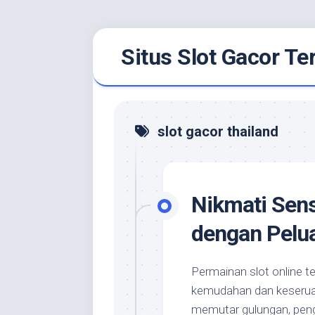
Skip
Situs Slot Gacor Te
to
content
slot gacor thailand
Nikmati Sens
dengan Pelu
Permainan slot online t
kemudahan dan keserua
memutar gulungan, peng