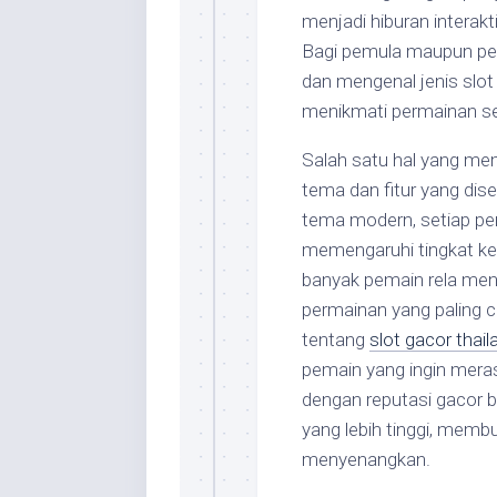
menjadi hiburan interak
Bagi pemula maupun pe
dan mengenal jenis slot
menikmati permainan s
Salah satu hal yang mem
tema dan fitur yang dise
tema modern, setiap per
memengaruhi tingkat ke
banyak pemain rela men
permainan yang paling 
tentang
slot gacor thail
pemain yang ingin mera
dengan reputasi gacor
yang lebih tinggi, mem
menyenangkan.