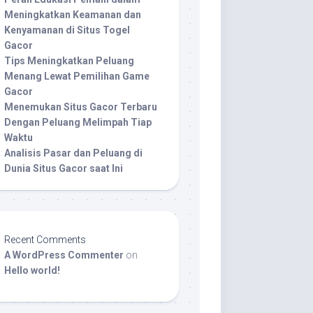
Meningkatkan Keamanan dan
Kenyamanan di Situs Togel
Gacor
Tips Meningkatkan Peluang
Menang Lewat Pemilihan Game
Gacor
Menemukan Situs Gacor Terbaru
Dengan Peluang Melimpah Tiap
Waktu
Analisis Pasar dan Peluang di
Dunia Situs Gacor saat Ini
Recent Comments
A WordPress Commenter
on
Hello world!