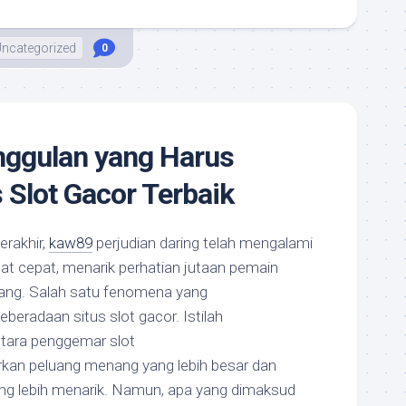
ncategorized
0
Unggulan yang Harus
s Slot Gacor Terbaik
erakhir,
kaw89
perjudian daring telah mengalami
t cepat, menarik perhatian jutaan pemain
kang. Salah satu fenomena yang
beradaan situs slot gacor. Istilah
antara penggemar slot
rkan peluang menang yang lebih besar dan
g lebih menarik. Namun, apa yang dimaksud