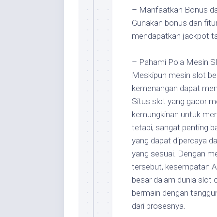
– Manfaatkan Bonus dan
Gunakan bonus dan fitu
mendapatkan jackpot t
– Pahami Pola Mesin Sl
Meskipun mesin slot ber
kemenangan dapat mem
Situs slot yang gacor m
kemungkinan untuk mena
tetapi, sangat penting 
yang dapat dipercaya d
yang sesuai. Dengan m
tersebut, kesempatan 
besar dalam dunia slot o
bermain dengan tanggun
dari prosesnya.