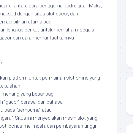
ngar di antara para penggemar judi digital. Maka,
maksud dengan situs slot gacor, dan
njadi pilihan utama bagi
an lengkap berikut untuk memahami segala
t gacor dan cara memanfaatkannya
r?
kan platform untuk permainan slot online yang
 kekalahan
 menang yang besar bagi
h “gacor” berasal dari bahasa
u pada “sempurna” atau
an. ” Situs ini menyediakan mesin slot yang
pot, bonus melimpah, dan pembayaran tinggi