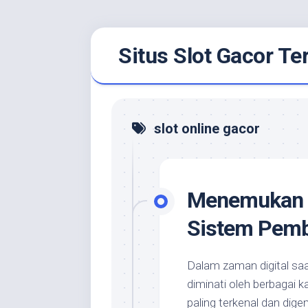
Skip
Situs Slot Gacor Te
to
content
slot online gacor
Menemukan S
Sistem Pemb
Dalam zaman digital saa
diminati oleh berbagai 
paling terkenal dan digem