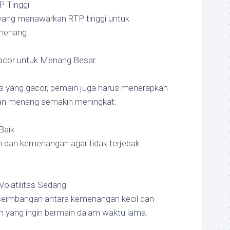
P Tinggi
yang menawarkan RTP tinggi untuk
menang.
Gacor untuk Menang Besar
us yang gacor, pemain juga harus menerapkan
tan menang semakin meningkat:
Baik
n dan kemenangan agar tidak terjebak
olatilitas Sedang
seimbangan antara kemenangan kecil dan
in yang ingin bermain dalam waktu lama.