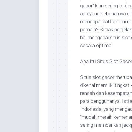
gacor” kian sering terde
apa yang sebenarnya di
mengapa platform ini me
pemain? Simak penjelas
hal mengenai situs slo
secara optimal.
Apa Itu Situs Slot Gaco
Situs slot gacor merupa
dikenal memiliki tingkat
rendah dan kesempatan
para penggunanya. Istila
Indonesia, yang mengac
“mudah meraih kemenang
sering memberikan jack