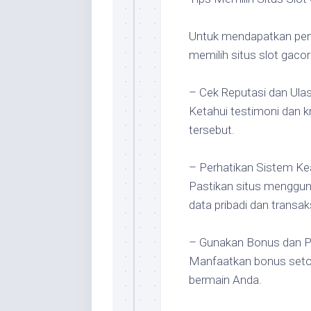
Untuk mendapatkan peng
memilih situs slot gacor
– Cek Reputasi dan Ul
Ketahui testimoni dan kri
tersebut.
– Perhatikan Sistem K
Pastikan situs mengguna
data pribadi dan transa
– Gunakan Bonus dan P
Manfaatkan bonus seto
bermain Anda.