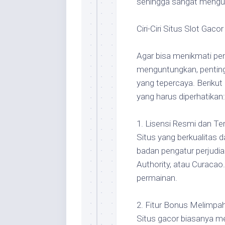
sehingga sangat mengun
Ciri-Ciri Situs Slot Gaco
Agar bisa menikmati p
menguntungkan, penting 
yang tepercaya. Berikut 
yang harus diperhatikan:
1. Lisensi Resmi dan Te
Situs yang berkualitas d
badan pengatur perjudi
Authority, atau Curacao
permainan.
2. Fitur Bonus Melimpa
Situs gacor biasanya 