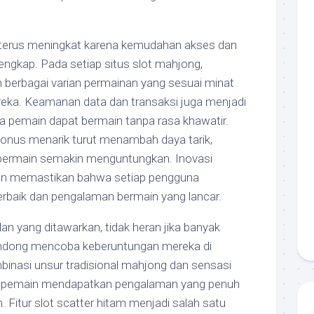
ni terus meningkat karena kemudahan akses dan
lengkap. Pada setiap situs slot mahjong,
 berbagai varian permainan yang sesuai minat
reka. Keamanan data dan transaksi juga menjadi
ga pemain dapat bermain tanpa rasa khawatir.
nus menarik turut menambah daya tarik,
ermain semakin menguntungkan. Inovasi
kan memastikan bahwa setiap pengguna
rbaik dan pengalaman bermain yang lancar.
n yang ditawarkan, tidak heran jika banyak
ndong mencoba keberuntungan mereka di
mbinasi unsur tradisional mahjong dan sensasi
, pemain mendapatkan pengalaman yang penuh
Fitur slot scatter hitam menjadi salah satu