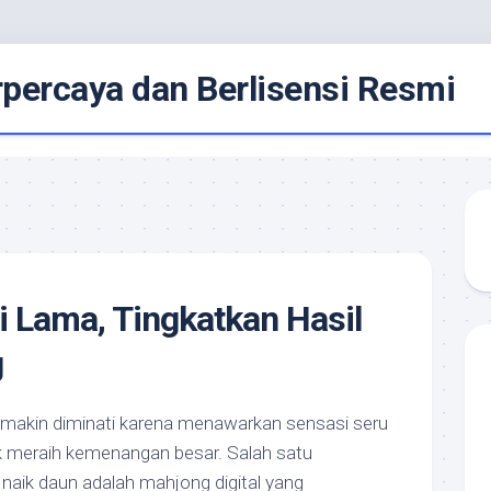
rpercaya dan Berlisensi Resmi
i Lama, Tingkatkan Hasil
g
makin diminati karena menawarkan sensasi seru
k meraih kemenangan besar. Salah satu
naik daun adalah mahjong digital yang