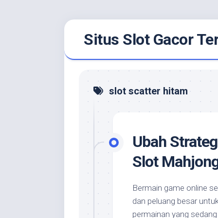
Skip
Situs Slot Gacor Te
to
content
slot scatter hitam
Ubah Strateg
Slot Mahjon
Bermain game online se
dan peluang besar untu
permainan yang sedang 