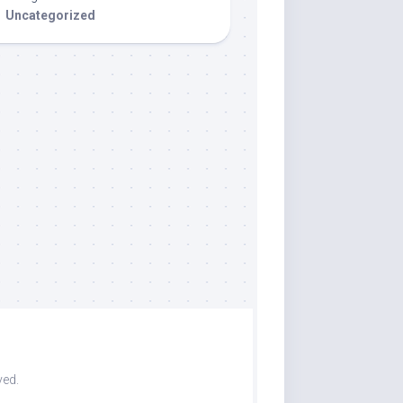
Uncategorized
ved.