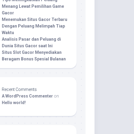
Menang Lewat Pemilihan Game
Gacor
Menemukan Situs Gacor Terbaru
Dengan Peluang Melimpah Tiap
Waktu
Analisis Pasar dan Peluang di
Dunia Situs Gacor saat Ini
Situs Slot Gacor Menyediakan
Beragam Bonus Spesial Bulanan
Recent Comments
A WordPress Commenter
on
Hello world!