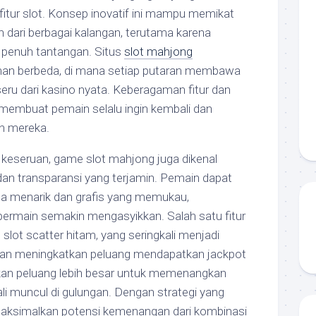
itur slot. Konsep inovatif ini mampu memikat
 dari berbagai kalangan, terutama karena
 penuh tantangan. Situs
slot mahjong
an berbeda, di mana setiap putaran membawa
seru dari kasino nyata. Keberagaman fitur dan
membuat pemain selalu ingin kembali dan
n mereka.
eseruan, game slot mahjong juga dikenal
 dan transparansi yang terjamin. Pemain dapat
a menarik dan grafis yang memukau,
bermain semakin mengasyikkan. Salah satu fitur
h slot scatter hitam, yang seringkali menjadi
dan meningkatkan peluang mendapatkan jackpot
ikan peluang lebih besar untuk memenangkan
ali muncul di gulungan. Dengan strategi yang
aksimalkan potensi kemenangan dari kombinasi