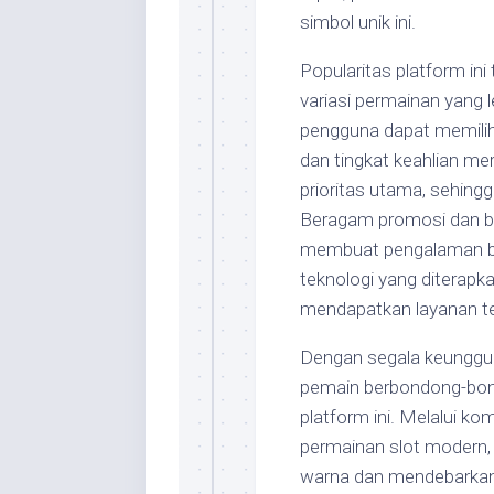
simbol unik ini.
Popularitas platform i
variasi permainan yang 
pengguna dapat memilih
dan tingkat keahlian me
prioritas utama, sehing
Beragam promosi dan bo
membuat pengalaman b
teknologi yang diterap
mendapatkan layanan te
Dengan segala keunggula
pemain berbondong-bo
platform ini. Melalui ko
permainan slot modern
warna dan mendebarkan. 