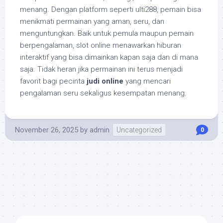
menang. Dengan platform seperti ulti288, pemain bisa
menikmati permainan yang aman, seru, dan
menguntungkan. Baik untuk pemula maupun pemain
berpengalaman, slot online menawarkan hiburan
interaktif yang bisa dimainkan kapan saja dan di mana
saja. Tidak heran jika permainan ini terus menjadi
favorit bagi pecinta
judi online
yang mencari
pengalaman seru sekaligus kesempatan menang.
November 26, 2025
by
admin
Uncategorized
0