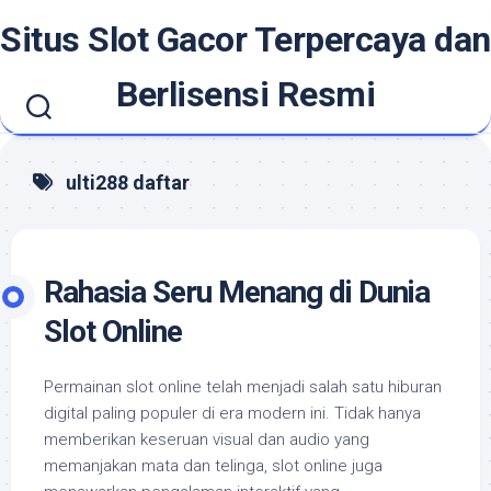
Skip
Situs Slot Gacor Terpercaya dan
to
content
Berlisensi Resmi
ulti288 daftar
Rahasia Seru Menang di Dunia
Slot Online
Permainan slot online telah menjadi salah satu hiburan
digital paling populer di era modern ini. Tidak hanya
memberikan keseruan visual dan audio yang
memanjakan mata dan telinga, slot online juga