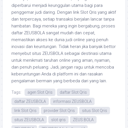
diperbarui menjadi keunggulan utama bagi para
penggemar judi daring. Dengan link Slot Qris yang aktif
dan terpercaya, setiap transaksi berjalan lancar tanpa
hambatan. Bagi mereka yang ingin bergabung, proses
daftar ZEUSBOLA sangat mudah dan cepat,
memastikan akses ke dunia judi online yang penuh
inovasi dan keuntungan. Tidak heran jika banyak bettor
menyebut situs ZEUSBOLA sebagai destinasi utama
untuk menikmati taruhan online yang aman, nyaman,
dan penuh peluang. Jadi, jangan ragu untuk mencoba
keberuntungan Anda di platform ini dan rasakan
pengalaman bermain yang berbeda dari yang lain.
Tags:
agen Slot Qris
daftar Slot Qris
daftar ZEUSBOLA
informasi ZEUSBOLA
link Slot Qris
provider Slot Qris
situs Slot Qris
situs ZEUSBOLA
slot qris
ZEUS BOLA