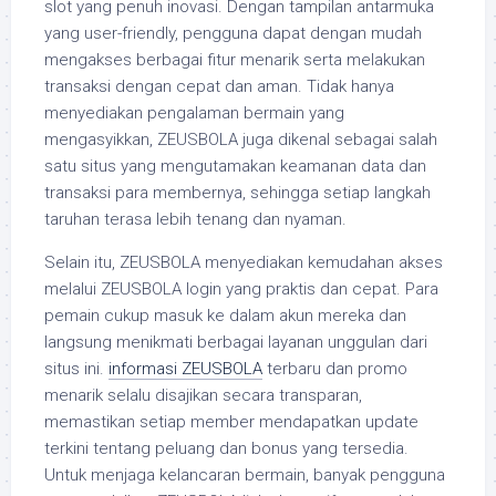
slot yang penuh inovasi. Dengan tampilan antarmuka
yang user-friendly, pengguna dapat dengan mudah
mengakses berbagai fitur menarik serta melakukan
transaksi dengan cepat dan aman. Tidak hanya
menyediakan pengalaman bermain yang
mengasyikkan, ZEUSBOLA juga dikenal sebagai salah
satu situs yang mengutamakan keamanan data dan
transaksi para membernya, sehingga setiap langkah
taruhan terasa lebih tenang dan nyaman.
Selain itu, ZEUSBOLA menyediakan kemudahan akses
melalui ZEUSBOLA login yang praktis dan cepat. Para
pemain cukup masuk ke dalam akun mereka dan
langsung menikmati berbagai layanan unggulan dari
situs ini.
informasi ZEUSBOLA
terbaru dan promo
menarik selalu disajikan secara transparan,
memastikan setiap member mendapatkan update
terkini tentang peluang dan bonus yang tersedia.
Untuk menjaga kelancaran bermain, banyak pengguna