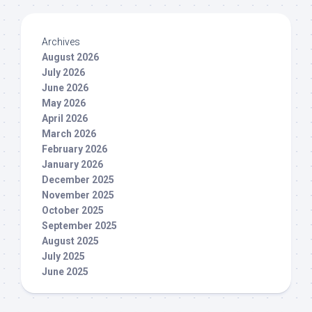
Archives
August 2026
July 2026
June 2026
May 2026
April 2026
March 2026
February 2026
January 2026
December 2025
November 2025
October 2025
September 2025
August 2025
July 2025
June 2025