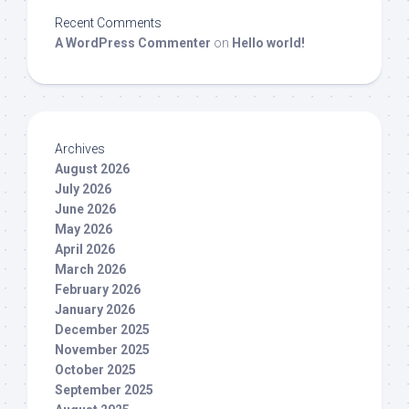
Recent Comments
A WordPress Commenter
on
Hello world!
Archives
August 2026
July 2026
June 2026
May 2026
April 2026
March 2026
February 2026
January 2026
December 2025
November 2025
October 2025
September 2025