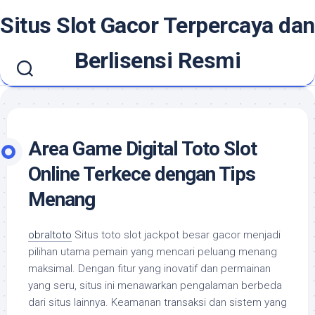
Skip
Situs Slot Gacor Terpercaya dan
to
content
Berlisensi Resmi
Area Game Digital Toto Slot
Online Terkece dengan Tips
Menang
obraltoto
Situs toto slot jackpot besar gacor menjadi
pilihan utama pemain yang mencari peluang menang
maksimal. Dengan fitur yang inovatif dan permainan
yang seru, situs ini menawarkan pengalaman berbeda
dari situs lainnya. Keamanan transaksi dan sistem yang