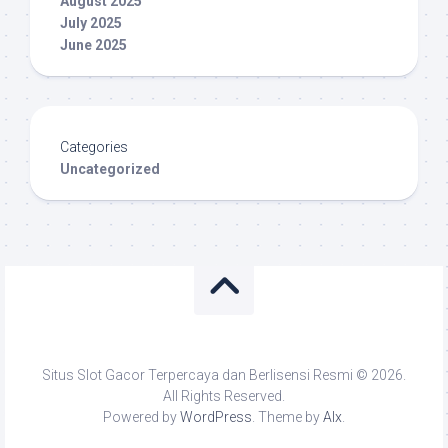
August 2025
July 2025
June 2025
Categories
Uncategorized
Situs Slot Gacor Terpercaya dan Berlisensi Resmi © 2026.
All Rights Reserved.
Powered by
WordPress
. Theme by
Alx
.