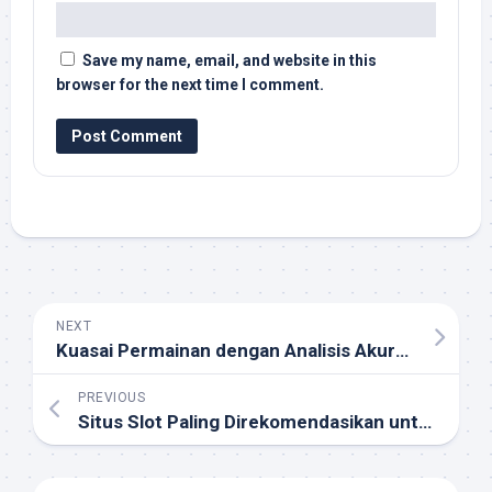
Save my name, email, and website in this
browser for the next time I comment.
NEXT
Kuasai Permainan dengan Analisis Akurat di Bandar Toto Macau
PREVIOUS
Situs Slot Paling Direkomendasikan untuk Pemain yang Ingin Cepat Menang