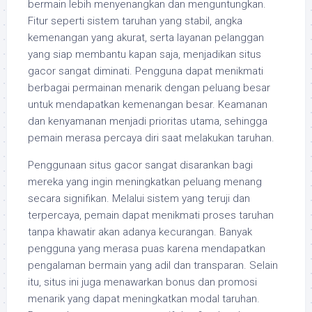
bermain lebih menyenangkan dan menguntungkan.
Fitur seperti sistem taruhan yang stabil, angka
kemenangan yang akurat, serta layanan pelanggan
yang siap membantu kapan saja, menjadikan situs
gacor sangat diminati. Pengguna dapat menikmati
berbagai permainan menarik dengan peluang besar
untuk mendapatkan kemenangan besar. Keamanan
dan kenyamanan menjadi prioritas utama, sehingga
pemain merasa percaya diri saat melakukan taruhan.
Penggunaan situs gacor sangat disarankan bagi
mereka yang ingin meningkatkan peluang menang
secara signifikan. Melalui sistem yang teruji dan
terpercaya, pemain dapat menikmati proses taruhan
tanpa khawatir akan adanya kecurangan. Banyak
pengguna yang merasa puas karena mendapatkan
pengalaman bermain yang adil dan transparan. Selain
itu, situs ini juga menawarkan bonus dan promosi
menarik yang dapat meningkatkan modal taruhan.