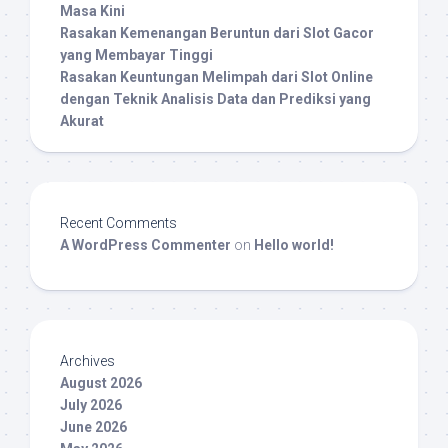
Masa Kini
Rasakan Kemenangan Beruntun dari Slot Gacor
yang Membayar Tinggi
Rasakan Keuntungan Melimpah dari Slot Online
dengan Teknik Analisis Data dan Prediksi yang
Akurat
Recent Comments
A WordPress Commenter
on
Hello world!
Archives
August 2026
July 2026
June 2026