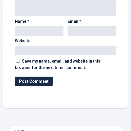
Name
*
Email
*
Website
Save my name, email, and website in this
browser for the next time I comment.