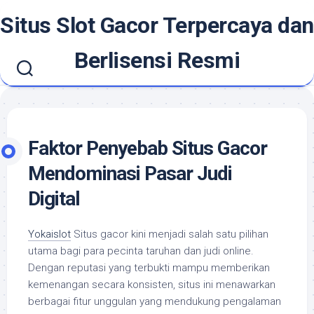
Skip
Situs Slot Gacor Terpercaya dan
to
content
Berlisensi Resmi
Faktor Penyebab Situs Gacor
Mendominasi Pasar Judi
Digital
Yokaislot
Situs gacor kini menjadi salah satu pilihan
utama bagi para pecinta taruhan dan judi online.
Dengan reputasi yang terbukti mampu memberikan
kemenangan secara konsisten, situs ini menawarkan
berbagai fitur unggulan yang mendukung pengalaman