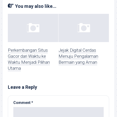
You may also like...
Perkembangan Situs
Jejak Digital Cerdas
Gacor dari Waktu ke
Menuju Pengalaman
Waktu Menjadi Pilihan
Bermain yang Aman
Utama
Leave a Reply
Comment
*