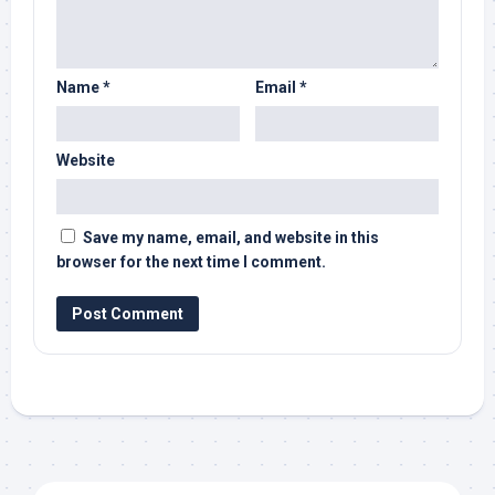
Name
*
Email
*
Website
Save my name, email, and website in this
browser for the next time I comment.