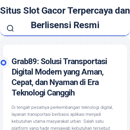
Skip
Situs Slot Gacor Terpercaya dan
to
content
Berlisensi Resmi
Grab89: Solusi Transportasi
Digital Modern yang Aman,
Cepat, dan Nyaman di Era
Teknologi Canggih
Di tengah pesatnya perkembangan teknologi digital,
layanan transportasi berbasis aplikasi menjadi
kebutuhan utama masyarakat urban. Salah satu
platform yang hadir menjawab kebutuhan tersebut