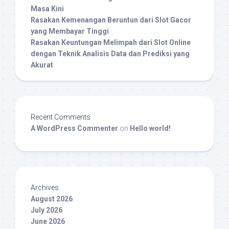
Masa Kini
Rasakan Kemenangan Beruntun dari Slot Gacor
yang Membayar Tinggi
Rasakan Keuntungan Melimpah dari Slot Online
dengan Teknik Analisis Data dan Prediksi yang
Akurat
Recent Comments
A WordPress Commenter
on
Hello world!
Archives
August 2026
July 2026
June 2026