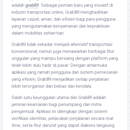
adalah
grab89
. Sebagai pemain baru yang inovatif di
industri transportasi online, Grab89 menghadirkan
layanan cepat, aman, dan efisien bagi para pengguna
yang mengutamakan kenyamanan dan kepraktisan
dalam mobilitas sehari-hari.
Grab89 tidak sekadar menjadi alternatif transportasi
konvensional, namun juga menawarkan berbagai fitur
unggulan yang mampu bersaing dengan platform yang
telah lebih dulu hadir di pasar. Dengan antarmuka
aplikasi yang ramah pengguna dan sistem pemesanan
yang efisien, Grab89 menjadikan setiap perjalanan
lebih terorganisir dan bebas dari kendala.
Salah satu keunggulan utama dari
Grab89
adalah
jaminan keamanan bagi penumpang dan mitra
pengemudi. Aplikasi ini dilengkapi dengan sistem
verifikasi identitas, pelacakan perjalanan secara real-
time, serta fitur darurat yang dapat diakses langsung