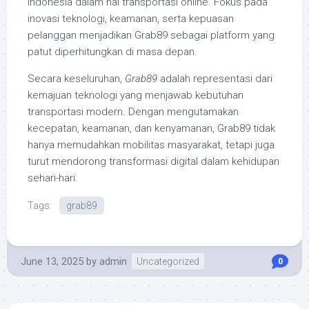
Indonesia dalam hal transportasi online. Fokus pada
inovasi teknologi, keamanan, serta kepuasan
pelanggan menjadikan Grab89 sebagai platform yang
patut diperhitungkan di masa depan.
Secara keseluruhan,
Grab89
adalah representasi dari
kemajuan teknologi yang menjawab kebutuhan
transportasi modern. Dengan mengutamakan
kecepatan, keamanan, dan kenyamanan, Grab89 tidak
hanya memudahkan mobilitas masyarakat, tetapi juga
turut mendorong transformasi digital dalam kehidupan
sehari-hari.
Tags:
grab89
June 13, 2025
by
admin
Uncategorized
0