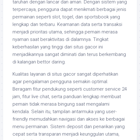
taruhan dengan lancar dan aman. Dengan sistem yang
terpercaya, pengguna dapat menikmati berbagai jenis
permainan seperti slot, togel, dan sportsbook yang
lengkap dan terbaru. Keamanan data serta transaksi
menjadi prioritas utama, sehingga pemain merasa
nyaman saat beraktivitas di dalamnya. Tingkat
keberhasilan yang tinggi dari situs gacor ini
menjadikannya sangat diminati dan terus berkembang
di kalangan bettor daring.
Kualitas layanan di situs gacor sangat diperhatikan
agar pengalaman pengguna semakin optimal.
Beragam fitur pendukung seperti customer service 24
jam, fitur live chat, serta panduan lengkap membuat
pemain tidak merasa bingung saat mengalami
kendala. Selain itu, tampilan antarmuka yang user-
friendly memudahkan navigasi dan akses ke berbagai
menu permainan. Sistem deposit dan penarikan yang
cepat serta transparan menjadi keunggulan utama,