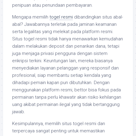
penipuan atau penundaan pembayaran.
Mengapa memilih
togel resmi
dibandingkan situs abal-
abal? Jawabannya terletak pada jaminan keamanan
serta legalitas yang melekat pada platform resmi.
Situs togel resmi tidak hanya menawarkan kemudahan
dalam melakukan deposit dan penarikan dana, tetapi
juga menjaga privasi pengguna dengan sistem
enkripsi terkini. Keuntungan lain, mereka biasanya
menyediakan layanan pelanggan yang responsif dan
profesional, siap membantu setiap kendala yang
dihadapi pemain kapan pun dibutuhkan. Dengan
menggunakan platform resmi, bettor bisa fokus pada
permainan tanpa perlu khawatir akan risiko kehilangan
uang akibat permainan ilegal yang tidak bertanggung
jawab.
Kesimpulannya, memilih situs togel resmi dan
terpercaya sangat penting untuk memastikan