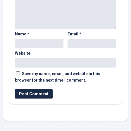
Name
*
Email
*
Website
Save my name, email, and website in this
browser for the next time I comment.