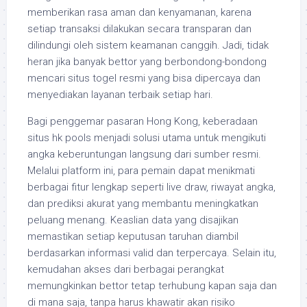
memberikan rasa aman dan kenyamanan, karena
setiap transaksi dilakukan secara transparan dan
dilindungi oleh sistem keamanan canggih. Jadi, tidak
heran jika banyak bettor yang berbondong-bondong
mencari situs togel resmi yang bisa dipercaya dan
menyediakan layanan terbaik setiap hari.
Bagi penggemar pasaran Hong Kong, keberadaan
situs hk pools menjadi solusi utama untuk mengikuti
angka keberuntungan langsung dari sumber resmi.
Melalui platform ini, para pemain dapat menikmati
berbagai fitur lengkap seperti live draw, riwayat angka,
dan prediksi akurat yang membantu meningkatkan
peluang menang. Keaslian data yang disajikan
memastikan setiap keputusan taruhan diambil
berdasarkan informasi valid dan terpercaya. Selain itu,
kemudahan akses dari berbagai perangkat
memungkinkan bettor tetap terhubung kapan saja dan
di mana saja, tanpa harus khawatir akan risiko