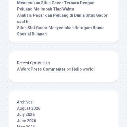
Menemukan Situs Gacor Terbaru Dengan
Peluang Melimpah Tiap Waktu
Analisis Pasar dan Peluang di Dunia Situs Gacor
saat Ini
Situs Slot Gacor Menyediakan Beragam Bonus
Spesial Bulanan
Recent Comments
A WordPress Commenter
on
Hello world!
Archives
August 2026
July 2026
June 2026