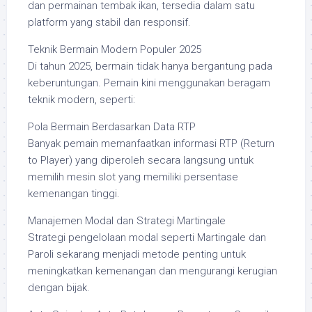
dan permainan tembak ikan, tersedia dalam satu
platform yang stabil dan responsif.
Teknik Bermain Modern Populer 2025
Di tahun 2025, bermain tidak hanya bergantung pada
keberuntungan. Pemain kini menggunakan beragam
teknik modern, seperti:
Pola Bermain Berdasarkan Data RTP
Banyak pemain memanfaatkan informasi RTP (Return
to Player) yang diperoleh secara langsung untuk
memilih mesin slot yang memiliki persentase
kemenangan tinggi.
Manajemen Modal dan Strategi Martingale
Strategi pengelolaan modal seperti Martingale dan
Paroli sekarang menjadi metode penting untuk
meningkatkan kemenangan dan mengurangi kerugian
dengan bijak.