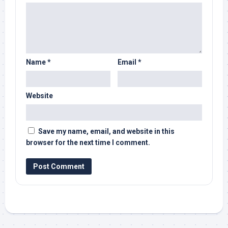
Name
*
Email
*
Website
Save my name, email, and website in this
browser for the next time I comment.