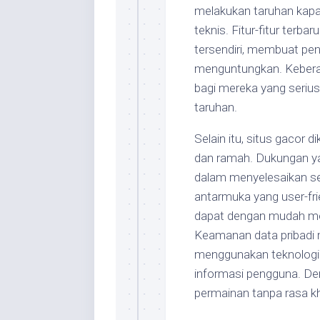
melakukan taruhan kapa
teknis. Fitur-fitur terb
tersendiri, membuat pe
menguntungkan. Keber
bagi mereka yang serius
taruhan.
Selain itu, situs gacor 
dan ramah. Dukungan y
dalam menyelesaikan se
antarmuka yang user-fr
dapat dengan mudah me
Keamanan data pribadi m
menggunakan teknologi 
informasi pengguna. De
permainan tanpa rasa k