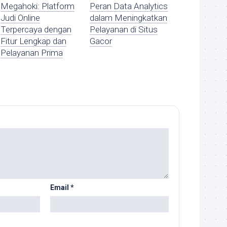
Megahoki: Platform
Peran Data Analytics
Judi Online
dalam Meningkatkan
Terpercaya dengan
Pelayanan di Situs
Fitur Lengkap dan
Gacor
Pelayanan Prima
Email
*