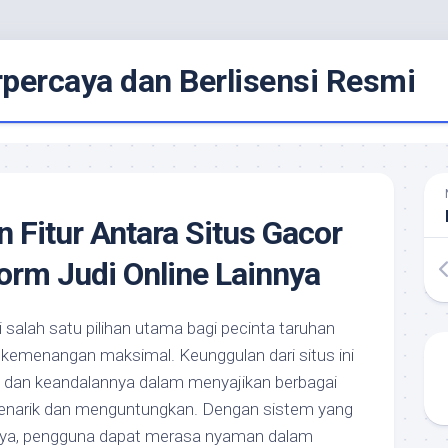
rpercaya dan Berlisensi Resmi
 Fitur Antara Situs Gacor
orm Judi Online Lainnya
salah satu pilihan utama bagi pecinta taruhan
h kemenangan maksimal. Keunggulan dari situs ini
n dan keandalannya dalam menyajikan berbagai
menarik dan menguntungkan. Dengan sistem yang
caya, pengguna dapat merasa nyaman dalam