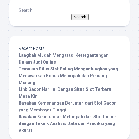
Search
Search
Recent Posts
Langkah Mudah Mengatasi Ketergantungan
Dalam Judi Online
Temukan Situs Slot Paling Menguntungkan yang
Menawarkan Bonus Melimpah dan Peluang
Menang
Link Gacor Hari Ini Dengan Situs Slot Terbaru
Masa Kini
Rasakan Kemenangan Beruntun dari Slot Gacor
yang Membayar Tinggi
Rasakan Keuntungan Melimpah dari Slot Online
dengan Teknik Analisis Data dan Prediksi yang
Akurat