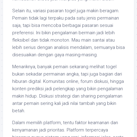
Selain itu, variasi pasaran togel juga makin beragam.
Pemain tidak lagi terpaku pada satu jenis permainan
saja, tapi bisa mencoba berbagai pasaran sesuai
preferensi. Ini bikin pengalaman bermain jadi lebih
fleksibel dan tidak monoton. Mau main santai atau
lebih serius dengan analisis mendalam, semuanya bisa
disesuaikan dengan gaya masing-masing.
Menariknya, banyak pemain sekarang melihat togel
bukan sekadar permainan angka, tapi juga bagian dari
hiburan digital. Komunitas online, forum diskusi, hingga
konten prediksi jadi pelengkap yang bikin pengalaman
makin hidup. Diskusi strategi dan sharing pengalaman
antar pemain sering kali jadi nilai tambah yang bikin
betah.
Dalam memilih platform, tentu faktor keamanan dan
kenyamanan jadi prioritas. Platform terpercaya