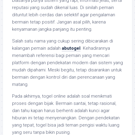
biasanya punya sistem yang rapi, informasi jelas, serta
reputasi yang sudah dikenal luas. Di sinilah pemain
dituntut lebih cerdas dan selektif agar pengalaman
bermain tetap positif. Jangan asal pilih, karena
kenyamanan jangka panjang itu penting.
Salah satu nama yang cukup sering dibicarakan di
kalangan pemain adalah
abutogel
. Kehadirannya
menambah referensi bagi pemain yang mencari
platform dengan pendekatan modern dan sistem yang
mudah dipahami. Meski begitu, tetap disarankan untuk
bermain dengan kontrol diri dan perencanaan yang
matang.
Pada akhirnya, togel online adalah soal menikmati
proses dengan bijak. Bermain santai, tetap rasional,
dan tahu kapan harus berhenti adalah kunci agar
hiburan ini tetap menyenangkan. Dengan pendekatan
yang tepat, togel bisa jadi teman pengisi waktu luang
yang seru tanpa bikin pusing.