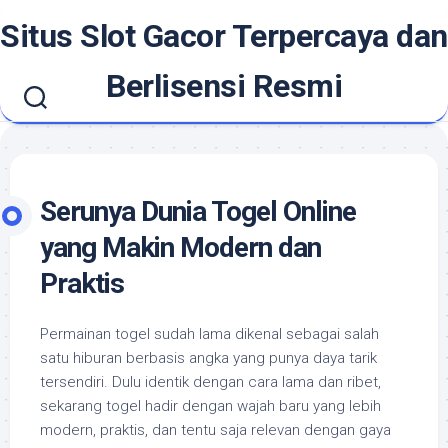
Skip
Situs Slot Gacor Terpercaya dan
to
content
Berlisensi Resmi
Serunya Dunia Togel Online
yang Makin Modern dan
Praktis
Permainan togel sudah lama dikenal sebagai salah
satu hiburan berbasis angka yang punya daya tarik
tersendiri. Dulu identik dengan cara lama dan ribet,
sekarang togel hadir dengan wajah baru yang lebih
modern, praktis, dan tentu saja relevan dengan gaya