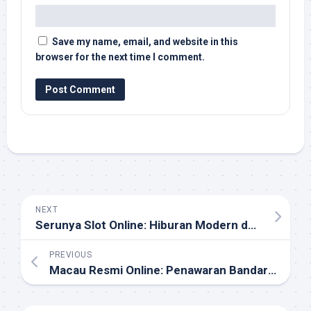
Save my name, email, and website in this
browser for the next time I comment.
NEXT
Serunya Slot Online: Hiburan Modern dengan Sensasi Menang yang Bikin Nagih
PREVIOUS
Macau Resmi Online: Penawaran Bandar Togel Pasti Menguntungkan