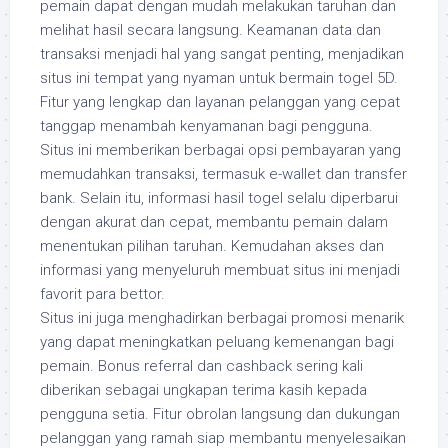
pemain dapat dengan mudah melakukan taruhan dan
melihat hasil secara langsung. Keamanan data dan
transaksi menjadi hal yang sangat penting, menjadikan
situs ini tempat yang nyaman untuk bermain togel 5D.
Fitur yang lengkap dan layanan pelanggan yang cepat
tanggap menambah kenyamanan bagi pengguna.
Situs ini memberikan berbagai opsi pembayaran yang
memudahkan transaksi, termasuk e-wallet dan transfer
bank. Selain itu, informasi hasil togel selalu diperbarui
dengan akurat dan cepat, membantu pemain dalam
menentukan pilihan taruhan. Kemudahan akses dan
informasi yang menyeluruh membuat situs ini menjadi
favorit para bettor.
Situs ini juga menghadirkan berbagai promosi menarik
yang dapat meningkatkan peluang kemenangan bagi
pemain. Bonus referral dan cashback sering kali
diberikan sebagai ungkapan terima kasih kepada
pengguna setia. Fitur obrolan langsung dan dukungan
pelanggan yang ramah siap membantu menyelesaikan