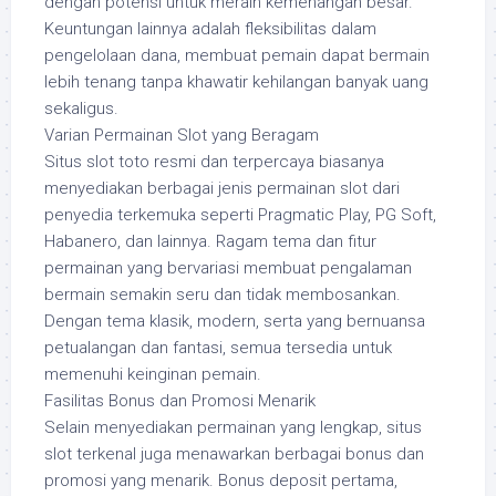
dengan potensi untuk meraih kemenangan besar.
Keuntungan lainnya adalah fleksibilitas dalam
pengelolaan dana, membuat pemain dapat bermain
lebih tenang tanpa khawatir kehilangan banyak uang
sekaligus.
Varian Permainan Slot yang Beragam
Situs slot toto resmi dan terpercaya biasanya
menyediakan berbagai jenis permainan slot dari
penyedia terkemuka seperti Pragmatic Play, PG Soft,
Habanero, dan lainnya. Ragam tema dan fitur
permainan yang bervariasi membuat pengalaman
bermain semakin seru dan tidak membosankan.
Dengan tema klasik, modern, serta yang bernuansa
petualangan dan fantasi, semua tersedia untuk
memenuhi keinginan pemain.
Fasilitas Bonus dan Promosi Menarik
Selain menyediakan permainan yang lengkap, situs
slot terkenal juga menawarkan berbagai bonus dan
promosi yang menarik. Bonus deposit pertama,