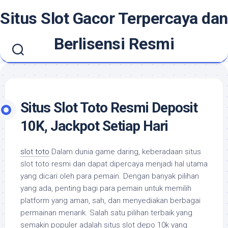
Skip
Situs Slot Gacor Terpercaya dan
to
content
Berlisensi Resmi
Situs Slot Toto Resmi Deposit
10K, Jackpot Setiap Hari
slot toto
Dalam dunia game daring, keberadaan situs
slot toto resmi dan dapat dipercaya menjadi hal utama
yang dicari oleh para pemain. Dengan banyak pilihan
yang ada, penting bagi para pemain untuk memilih
platform yang aman, sah, dan menyediakan berbagai
permainan menarik. Salah satu pilihan terbaik yang
semakin populer adalah situs slot depo 10k yang