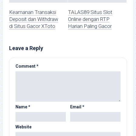
Keamanan Transaksi
TALAS89 Situs Slot
Deposit dan Withdraw
Online dengan RTP
di Situs Gacor XToto
Harian Paling Gacor
Leave a Reply
Comment
*
Name
*
Email
*
Website