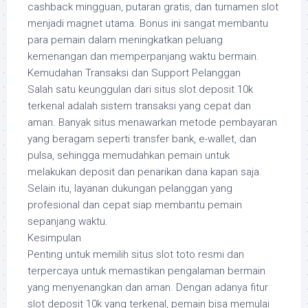
cashback mingguan, putaran gratis, dan turnamen slot
menjadi magnet utama. Bonus ini sangat membantu
para pemain dalam meningkatkan peluang
kemenangan dan memperpanjang waktu bermain.
Kemudahan Transaksi dan Support Pelanggan
Salah satu keunggulan dari situs slot deposit 10k
terkenal adalah sistem transaksi yang cepat dan
aman. Banyak situs menawarkan metode pembayaran
yang beragam seperti transfer bank, e-wallet, dan
pulsa, sehingga memudahkan pemain untuk
melakukan deposit dan penarikan dana kapan saja.
Selain itu, layanan dukungan pelanggan yang
profesional dan cepat siap membantu pemain
sepanjang waktu.
Kesimpulan
Penting untuk memilih situs slot toto resmi dan
terpercaya untuk memastikan pengalaman bermain
yang menyenangkan dan aman. Dengan adanya fitur
slot deposit 10k yang terkenal, pemain bisa memulai