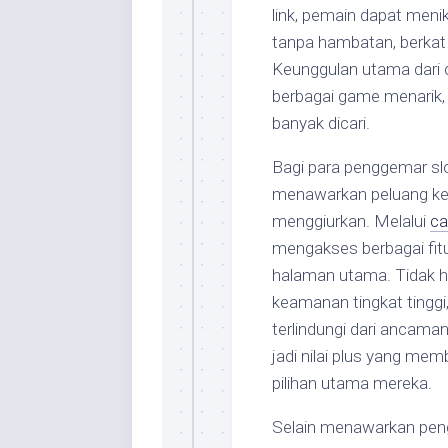
link, pemain dapat men
tanpa hambatan, berkat t
Keunggulan utama dari
berbagai game menarik,
banyak dicari.
Bagi para penggemar slo
menawarkan peluang ke
menggiurkan. Melalui
ca
mengakses berbagai fitu
halaman utama. Tidak h
keamanan tingkat tinggi
terlindungi dari ancam
jadi nilai plus yang mem
pilihan utama mereka.
Selain menawarkan pen