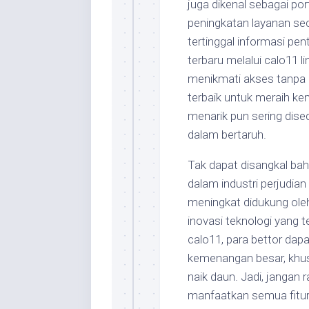
juga dikenal sebagai po
peningkatan layanan sec
tertinggal informasi pe
terbaru melalui calo11 l
menikmati akses tanpa
terbaik untuk meraih k
menarik pun sering dis
dalam bertaruh.
Tak dapat disangkal ba
dalam industri perjudian
meningkat didukung ole
inovasi teknologi yang t
calo11, para bettor da
kemenangan besar, khu
naik daun. Jadi, janga
manfaatkan semua fitur 