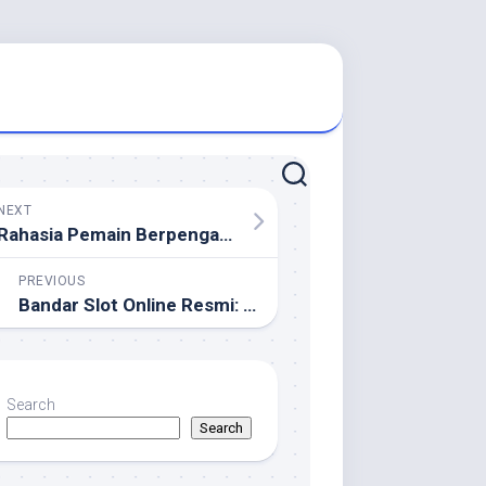
NEXT
Rahasia Pemain Berpengalaman Menang di Slot Online
PREVIOUS
Bandar Slot Online Resmi: Apa yang Membedakannya dari Situs Biasa?
Search
Search