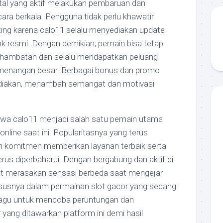
rtal yang aktif melakukan pembaruan dan
ara berkala. Pengguna tidak perlu khawatir
nting karena calo11 selalu menyediakan update
ink resmi. Dengan demikian, pemain bisa tetap
 hambatan dan selalu mendapatkan peluang
emenangan besar. Berbagai bonus dan promo
ediakan, menambah semangat dan motivasi
hwa calo11 menjadi salah satu pemain utama
 online saat ini. Popularitasnya yang terus
h komitmen memberikan layanan terbaik serta
erus diperbaharui. Dengan bergabung dan aktif di
pat merasakan sensasi berbeda saat mengejar
susnya dalam permainan slot gacor yang sedang
n ragu untuk mencoba peruntungan dan
yang ditawarkan platform ini demi hasil