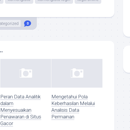
ategorized
0
..
Peran Data Analitik
Mengetahui Pola
dalam
Keberhasilan Melalui
Menyesuaikan
Analisis Data
Penawaran di Situs
Permainan
Gacor