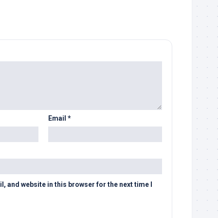
Email
*
 and website in this browser for the next time I