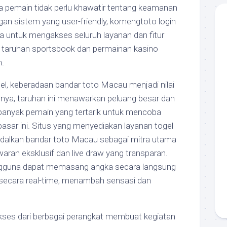
a pemain tidak perlu khawatir tentang keamanan
gan sistem yang user-friendly, komengtoto login
a untuk mengakses seluruh layanan dan fitur
k taruhan sportsbook dan permainan kasino
n.
el, keberadaan bandar toto Macau menjadi nilai
lnya, taruhan ini menawarkan peluang besar dan
 banyak pemain yang tertarik untuk mencoba
asar ini. Situs yang menyediakan layanan togel
dalkan bandar toto Macau sebagai mitra utama
ran eksklusif dan live draw yang transparan.
pengguna dapat memasang angka secara langsung
secara real-time, menambah sensasi dan
akses dari berbagai perangkat membuat kegiatan