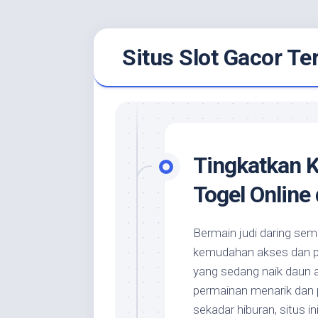
Skip
Situs Slot Gacor Te
to
content
Tingkatkan 
Togel Online
Bermain judi daring sem
kemudahan akses dan p
yang sedang naik daun
permainan menarik dan 
sekadar hiburan, situs