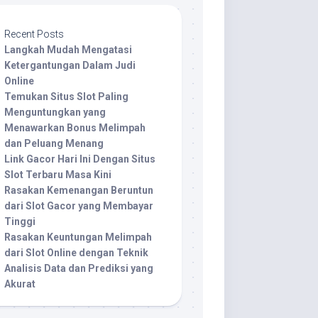
Recent Posts
Langkah Mudah Mengatasi
Ketergantungan Dalam Judi
Online
Temukan Situs Slot Paling
Menguntungkan yang
Menawarkan Bonus Melimpah
dan Peluang Menang
Link Gacor Hari Ini Dengan Situs
Slot Terbaru Masa Kini
Rasakan Kemenangan Beruntun
dari Slot Gacor yang Membayar
Tinggi
Rasakan Keuntungan Melimpah
dari Slot Online dengan Teknik
Analisis Data dan Prediksi yang
Akurat