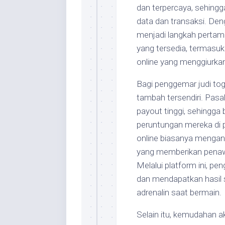
dan terpercaya, sehingg
data dan transaksi. Den
menjadi langkah pertam
yang tersedia, termasu
online yang menggiurka
Bagi penggemar judi tog
tambah tersendiri. Pasa
payout tinggi, sehingga
peruntungan mereka di p
online biasanya mengan
yang memberikan penawa
Melalui platform ini, 
dan mendapatkan hasil 
adrenalin saat bermain.
Selain itu, kemudahan 