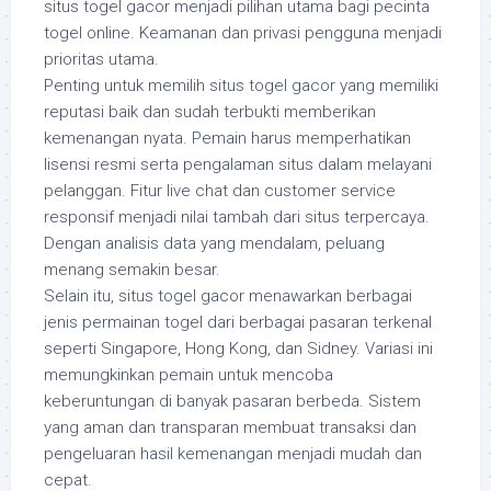
situs togel gacor menjadi pilihan utama bagi pecinta
togel online. Keamanan dan privasi pengguna menjadi
prioritas utama.
Penting untuk memilih situs togel gacor yang memiliki
reputasi baik dan sudah terbukti memberikan
kemenangan nyata. Pemain harus memperhatikan
lisensi resmi serta pengalaman situs dalam melayani
pelanggan. Fitur live chat dan customer service
responsif menjadi nilai tambah dari situs terpercaya.
Dengan analisis data yang mendalam, peluang
menang semakin besar.
Selain itu, situs togel gacor menawarkan berbagai
jenis permainan togel dari berbagai pasaran terkenal
seperti Singapore, Hong Kong, dan Sidney. Variasi ini
memungkinkan pemain untuk mencoba
keberuntungan di banyak pasaran berbeda. Sistem
yang aman dan transparan membuat transaksi dan
pengeluaran hasil kemenangan menjadi mudah dan
cepat.