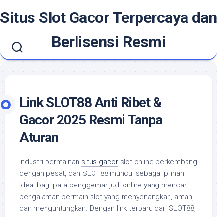
Skip
Situs Slot Gacor Terpercaya dan
to
content
Berlisensi Resmi
Link SLOT88 Anti Ribet &
Gacor 2025 Resmi Tanpa
Aturan
Industri permainan
situs gacor
slot online berkembang
dengan pesat, dan SLOT88 muncul sebagai pilihan
ideal bagi para penggemar judi online yang mencari
pengalaman bermain slot yang menyenangkan, aman,
dan menguntungkan. Dengan link terbaru dari SLOT88,