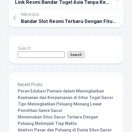
Link Resmi Bandar Togel Asia Tanpa Kendala Akses
PREVIOUS
Bandar Slot Resmi Terbaru Dengan Fitur Auto Maxwin
Search
Search
Recent Posts
Peran Edukasi Pemain dalam Meningkatkan
Keamanan dan Kenyamanan di Situs Togel Gacor
Tips Meningkatkan Peluang Menang Lewat
Pemilihan Game Gacor
Menemukan Situs Gacor Terbaru Dengan
Peluang Melimpah Tiap Waktu
Analisis Pasar dan Peluang di Dunia Situs Gacor