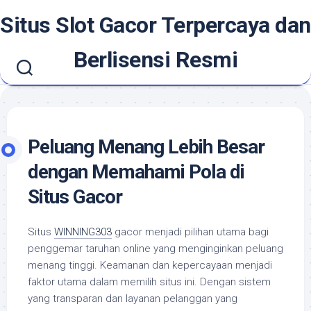
Skip
Situs Slot Gacor Terpercaya dan
to
content
Berlisensi Resmi
Peluang Menang Lebih Besar
dengan Memahami Pola di
Situs Gacor
Situs
WINNING303
gacor menjadi pilihan utama bagi
penggemar taruhan online yang menginginkan peluang
menang tinggi. Keamanan dan kepercayaan menjadi
faktor utama dalam memilih situs ini. Dengan sistem
yang transparan dan layanan pelanggan yang