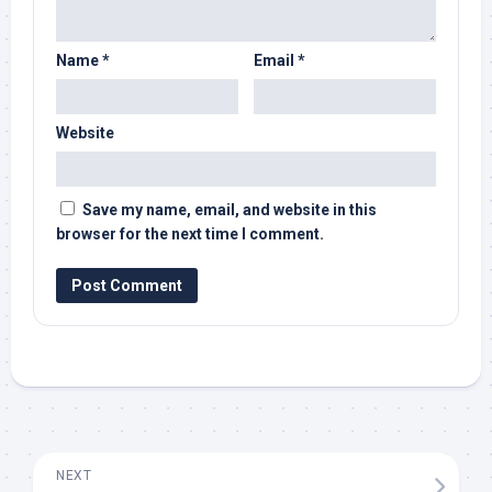
Name
*
Email
*
Website
Save my name, email, and website in this
browser for the next time I comment.
NEXT