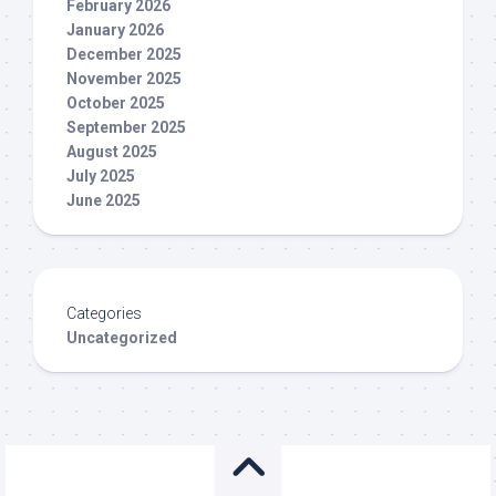
February 2026
January 2026
December 2025
November 2025
October 2025
September 2025
August 2025
July 2025
June 2025
Categories
Uncategorized