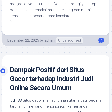
menjadi daya tarik utama. Dengan strategi yang tepat,
pemain bisa memaksimalkan peluang dan meraih
kemenangan besar secara konsisten di dalam situs
ini.
December 22, 2025
by
admin
Uncategorized
0
Dampak Positif dari Situs
Gacor terhadap Industri Judi
Online Secara Umum
judi188
Situs gacor menjadi pilihan utama bagi pecinta
taruhan online yang menginginkan kemenangan