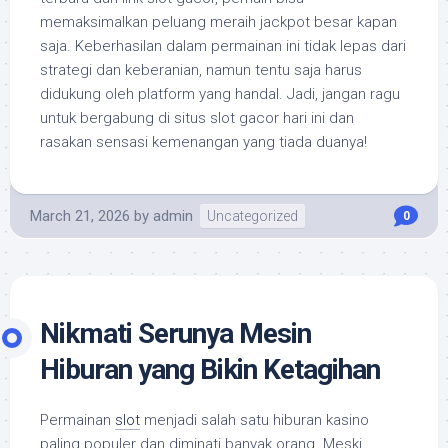
memaksimalkan peluang meraih jackpot besar kapan
saja. Keberhasilan dalam permainan ini tidak lepas dari
strategi dan keberanian, namun tentu saja harus
didukung oleh platform yang handal. Jadi, jangan ragu
untuk bergabung di situs slot gacor hari ini dan
rasakan sensasi kemenangan yang tiada duanya!
March 21, 2026
by
admin
Uncategorized
0
Nikmati Serunya Mesin
Hiburan yang Bikin Ketagihan
Permainan
slot
menjadi salah satu hiburan kasino
paling populer dan diminati banyak orang. Meski