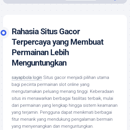
Rahasia Situs Gacor
Terpercaya yang Membuat
Permainan Lebih
Menguntungkan
sayapbola login
Situs gacor menjadi pilihan utama
bagi pecinta permainan slot online yang
mengutamakan peluang menang tinggi. Keberadaan
situs ini menawarkan berbagai fasilitas terbaik, mulai
dari permainan yang lengkap hingga sistem keamanan
yang terjamin. Pengguna dapat menikmati berbagai
fitur menarik yang mendukung pengalaman bermain
yang menyenangkan dan menguntungkan.