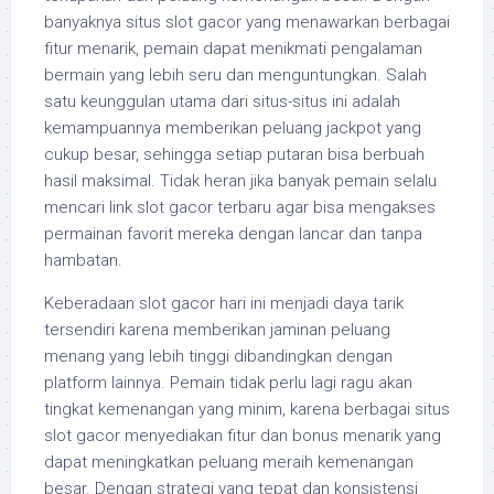
banyaknya situs slot gacor yang menawarkan berbagai
fitur menarik, pemain dapat menikmati pengalaman
bermain yang lebih seru dan menguntungkan. Salah
satu keunggulan utama dari situs-situs ini adalah
kemampuannya memberikan peluang jackpot yang
cukup besar, sehingga setiap putaran bisa berbuah
hasil maksimal. Tidak heran jika banyak pemain selalu
mencari link slot gacor terbaru agar bisa mengakses
permainan favorit mereka dengan lancar dan tanpa
hambatan.
Keberadaan slot gacor hari ini menjadi daya tarik
tersendiri karena memberikan jaminan peluang
menang yang lebih tinggi dibandingkan dengan
platform lainnya. Pemain tidak perlu lagi ragu akan
tingkat kemenangan yang minim, karena berbagai situs
slot gacor menyediakan fitur dan bonus menarik yang
dapat meningkatkan peluang meraih kemenangan
besar. Dengan strategi yang tepat dan konsistensi