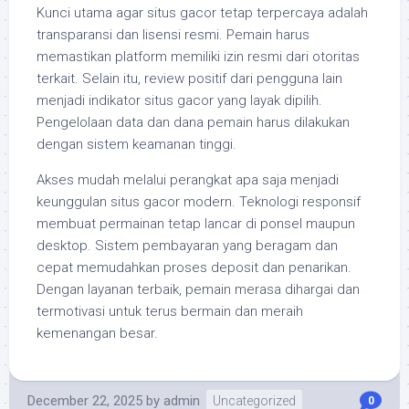
Kunci utama agar situs gacor tetap terpercaya adalah
transparansi dan lisensi resmi. Pemain harus
memastikan platform memiliki izin resmi dari otoritas
terkait. Selain itu, review positif dari pengguna lain
menjadi indikator situs gacor yang layak dipilih.
Pengelolaan data dan dana pemain harus dilakukan
dengan sistem keamanan tinggi.
Akses mudah melalui perangkat apa saja menjadi
keunggulan situs gacor modern. Teknologi responsif
membuat permainan tetap lancar di ponsel maupun
desktop. Sistem pembayaran yang beragam dan
cepat memudahkan proses deposit dan penarikan.
Dengan layanan terbaik, pemain merasa dihargai dan
termotivasi untuk terus bermain dan meraih
kemenangan besar.
December 22, 2025
by
admin
Uncategorized
0