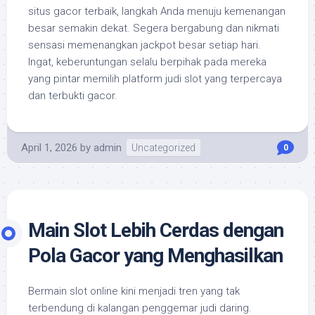
situs gacor terbaik, langkah Anda menuju kemenangan
besar semakin dekat. Segera bergabung dan nikmati
sensasi memenangkan jackpot besar setiap hari.
Ingat, keberuntungan selalu berpihak pada mereka
yang pintar memilih platform judi slot yang terpercaya
dan terbukti gacor.
April 1, 2026
by
admin
Uncategorized
0
Main Slot Lebih Cerdas dengan
Pola Gacor yang Menghasilkan
Bermain slot online kini menjadi tren yang tak
terbendung di kalangan penggemar judi daring.