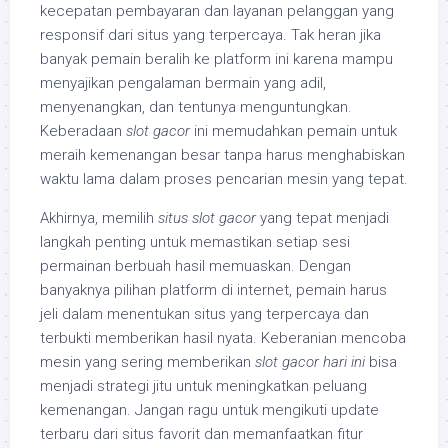
kecepatan pembayaran dan layanan pelanggan yang
responsif dari situs yang terpercaya. Tak heran jika
banyak pemain beralih ke platform ini karena mampu
menyajikan pengalaman bermain yang adil,
menyenangkan, dan tentunya menguntungkan.
Keberadaan
slot gacor
ini memudahkan pemain untuk
meraih kemenangan besar tanpa harus menghabiskan
waktu lama dalam proses pencarian mesin yang tepat.
Akhirnya, memilih
situs slot gacor
yang tepat menjadi
langkah penting untuk memastikan setiap sesi
permainan berbuah hasil memuaskan. Dengan
banyaknya pilihan platform di internet, pemain harus
jeli dalam menentukan situs yang terpercaya dan
terbukti memberikan hasil nyata. Keberanian mencoba
mesin yang sering memberikan
slot gacor hari ini
bisa
menjadi strategi jitu untuk meningkatkan peluang
kemenangan. Jangan ragu untuk mengikuti update
terbaru dari situs favorit dan memanfaatkan fitur