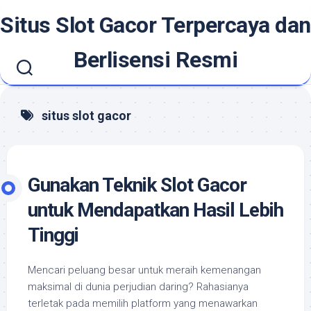
Skip
Situs Slot Gacor Terpercaya dan
to
content
Berlisensi Resmi
situs slot gacor
Gunakan Teknik Slot Gacor
untuk Mendapatkan Hasil Lebih
Tinggi
Mencari peluang besar untuk meraih kemenangan
maksimal di dunia perjudian daring? Rahasianya
terletak pada memilih platform yang menawarkan