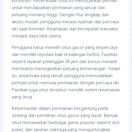
konsisten. Keberadaan situs ini memudahkan pemain
untuk mendapatkan permainan yang lancar dan
peluang menang tinggi. Dengan fitur lengkap dan
akses mudah, pengguna merasa nyaman dan percaya
diri saat bermain. Keamanan dan kecepatan transaksi
menjadi daya tarik utama.
Pengguna harus memilih situs gacor yang terpercaya
dan memiliki reputasi baik di kalangan bettor. Fasilitas
seperti layanan pelanggan 24 jam dan bonus menarik
membantu meningkatkan peluang kemenangan. Selain
itu, antarmuka yang ramah pengguna memudahkan
pemula untuk memulai permainan dengan percaya diri.
Pastikan juga situs tersebut memiliki sistem keamanan
yang teruji.
Keberhasilan dalam permainan bergantung pada
strategi dan pemilihan situs gacor yang tepat. Banyak
situs menawarkan berbagai game populer seperti slot,
poker, dan taruhan olahraga yang menguntungkan.