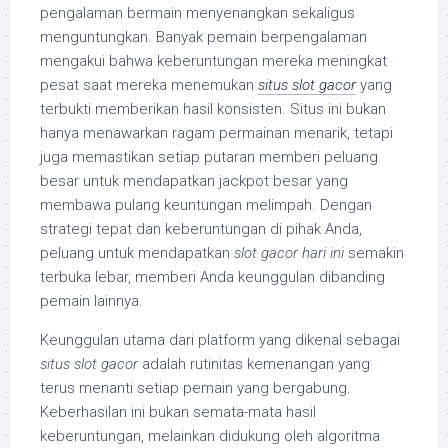
pengalaman bermain menyenangkan sekaligus
menguntungkan. Banyak pemain berpengalaman
mengakui bahwa keberuntungan mereka meningkat
pesat saat mereka menemukan
situs slot gacor
yang
terbukti memberikan hasil konsisten. Situs ini bukan
hanya menawarkan ragam permainan menarik, tetapi
juga memastikan setiap putaran memberi peluang
besar untuk mendapatkan jackpot besar yang
membawa pulang keuntungan melimpah. Dengan
strategi tepat dan keberuntungan di pihak Anda,
peluang untuk mendapatkan
slot gacor hari ini
semakin
terbuka lebar, memberi Anda keunggulan dibanding
pemain lainnya.
Keunggulan utama dari platform yang dikenal sebagai
situs slot gacor
adalah rutinitas kemenangan yang
terus menanti setiap pemain yang bergabung.
Keberhasilan ini bukan semata-mata hasil
keberuntungan, melainkan didukung oleh algoritma