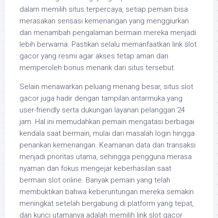
dalam memilih situs terpercaya, setiap pemain bisa
merasakan sensasi kemenangan yang menggiurkan
dan menambah pengalaman bermain mereka menjadi
lebih berwarna. Pastikan selalu memanfaatkan link slot
gacor yang resmi agar akses tetap aman dan
memperoleh bonus menarik dari situs tersebut.
Selain menawarkan peluang menang besar, situs slot
gacor juga hadir dengan tampilan antarmuka yang
user-friendly serta dukungan layanan pelanggan 24
jam. Hal ini memudahkan pemain mengatasi berbagai
kendala saat bermain, mulai dari masalah login hingga
penarikan kemenangan. Keamanan data dan transaksi
menjadi prioritas utama, sehingga pengguna merasa
nyaman dan fokus mengejar keberhasilan saat
bermain slot online. Banyak pemain yang telah
membuktikan bahwa keberuntungan mereka semakin
meningkat setelah bergabung di platform yang tepat,
dan kunci utamanya adalah memilih link slot gacor